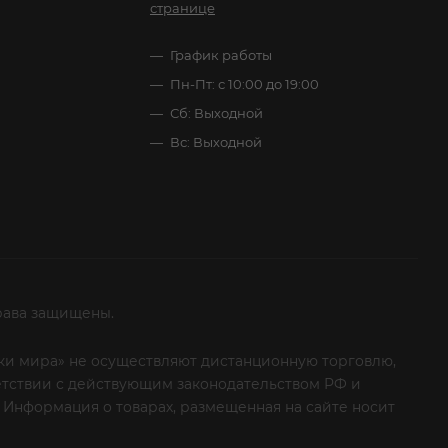
странице
График работы
Пн-Пт: с 10:00 до 19:00
Сб: Выходной
Вс: Выходной
рава защищены.
итки мира» не осуществляют дистанционную торговлю,
ветствии с действующим законодательством РФ и
 Информация о товарах, размещенная на сайте носит
ые клиенты! Если вы решили отказаться от нашей