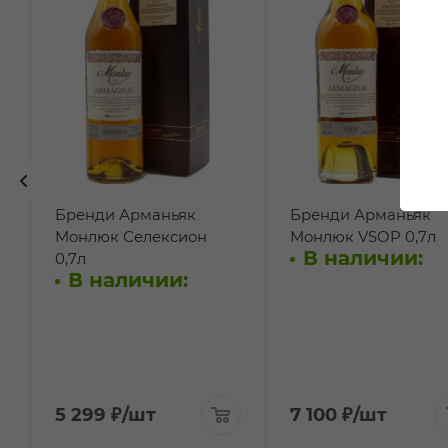
Бренди Арманьяк
Бренди Арманьяк
Монлюк Селексион
Монлюк VSOP 0,7л
В наличии:
0,7л
В наличии:
5 299
₽
/шт
7 100
₽
/шт