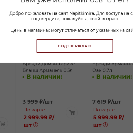
Добро пожаловать на сайт Napitkimira. Для доступа на 
подтвердите, пожалуйста, свой возраст.
Цены в магазинах могут отличаться от указанных на сай
ПОДТВЕРЖДАЮ
Бренди Домэн Тарике
Бренди Арманья
Бланш Арманьяк 0,5л
Оак 0,7л
В наличии:
В наличии:
3 999
₽
/шт
7 619
₽
/шт
По карте:
По карте:
2 999.99 ₽
/
5 999.99 ₽
/
шт
шт