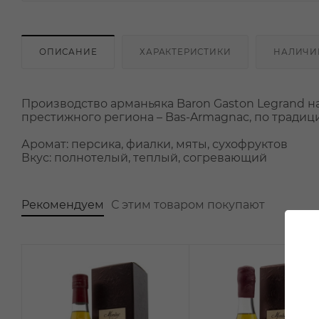
ОПИСАНИЕ
ХАРАКТЕРИСТИКИ
НАЛИЧИ
Производство арманьяка Baron Gaston Legrand на
престижного региона – Bas-Armagnac, по тради
Аромат: персика, фиалки, мяты, сухофруктов
Вкус: полнотелый, теплый, согревающий
Рекомендуем
С этим товаром покупают