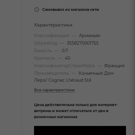
Самовывоз из магазина сети
Характеристики
Классификация
—
Арманьяк
ШтрихКод
—
3558270001755
Емкость
—
0.7
Крепость
—
40
КлассификаторСтранМира
—
Франция
Производитель
—
Коньячный Дом
Леро/ Cognac Lhéraud Sté
Все характеристики
Цена действительна только для интернет-
витрины и может отличаться от цен в
розничных магазинах