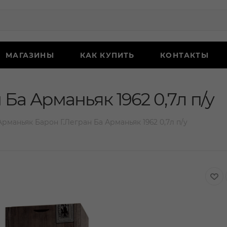
МАГАЗИНЫ
КАК КУПИТЬ
КОНТАКТЫ
Ба Арманьяк 1962 0,7л п/у
Арманьяк Барон Г.Легран Ба Арманьяк 1962 0,7л п/у