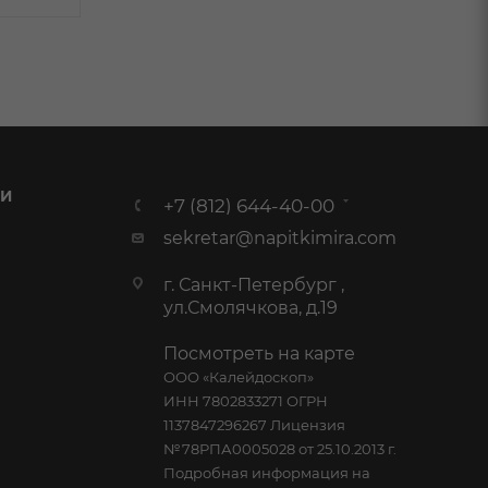
 И
+7 (812) 644-40-00
sekretar@napitkimira.com
г. Санкт-Петербург ,
ул.Смолячкова, д.19
Посмотреть на карте
ООО «Калейдоскоп»
ИНН 7802833271 ОГРН
1137847296267 Лицензия
№78РПА0005028 от 25.10.2013 г.
Подробная информация на