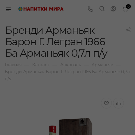
0
Бренди Арманьяк
Барон Г. Легран 1966
Ба Арманьяк 0,7л п/у
—
—
—
—
Главная
Каталог
Алкоголь
Арманьяк
Бренди Арманьяк Барон Г. Легран 1966 Ба Арманьяк 0,7л
п/у