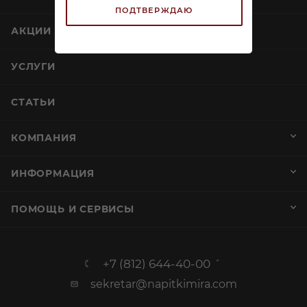
ПОДТВЕРЖДАЮ
Бренди Арманьяк Монлюк Селексион 0,7л
В наличии:
5 299
₽
/шт