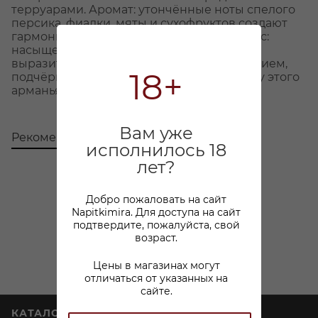
терруарами. Аромат: утончённые ноты спелого
персика, фиалки, мяты и сухофруктов создают
гармоничный и многослойный букет. Вкус:
насыщенный, полнотелый и тёплый, с
выразительным согревающим послевкусием,
18+
подчёркивающим элегантность и глубину этого
арманьяка.
Вам уже
Рекомендуем
С этим товаром покупают
исполнилось 18
лет?
Добро пожаловать на сайт
Napitkimira. Для доступа на сайт
подтвердите, пожалуйста, свой
возраст.
Цены в магазинах могут
отличаться от указанных на
сайте.