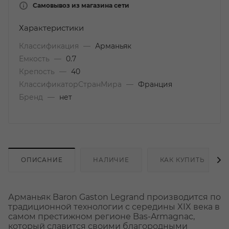
Самовывоз из магазина сети
Характеристики
Классификация
—
Арманьяк
Емкость
—
0.7
Крепость
—
40
КлассификаторСтранМира
—
Франция
Бренд
—
нет
ОПИСАНИЕ
НАЛИЧИЕ
КАК КУПИТЬ
Арманьяк Baron Gaston Legrand производится по
традиционной технологии с середины XIX века в
самом престижном регионе Bas-Armagnac,
который славится своими благородными