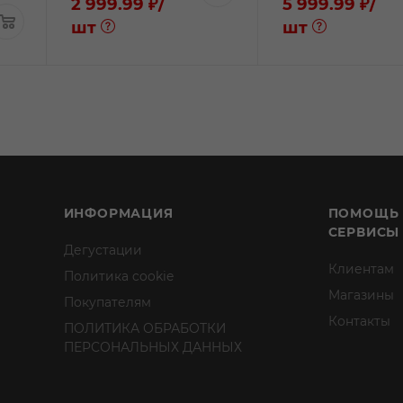
2 999.99 ₽
/
5 999.99 ₽
/
шт
шт
ИНФОРМАЦИЯ
ПОМОЩЬ
СЕРВИСЫ
Дегустации
Клиентам
Политика cookie
Магазины
Покупателям
Контакты
ПОЛИТИКА ОБРАБОТКИ
ПЕРСОНАЛЬНЫХ ДАННЫХ