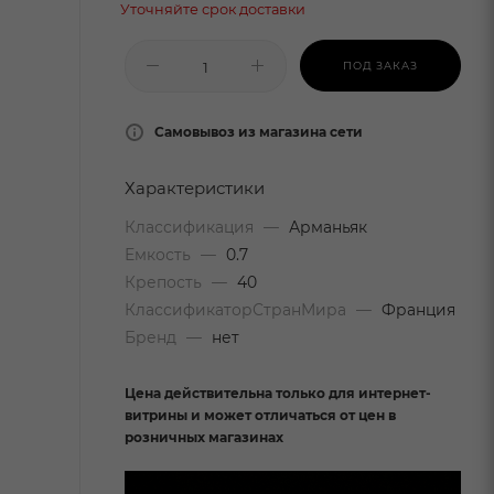
Уточняйте срок доставки
ПОД ЗАКАЗ
Самовывоз из магазина сети
Характеристики
Классификация
—
Арманьяк
Емкость
—
0.7
Крепость
—
40
КлассификаторСтранМира
—
Франция
Бренд
—
нет
Цена действительна только для интернет-
витрины и может отличаться от цен в
розничных магазинах