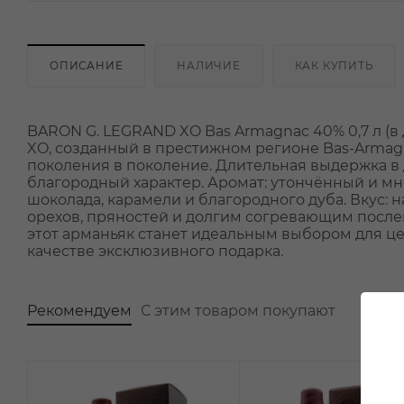
ОПИСАНИЕ
НАЛИЧИЕ
КАК КУПИТЬ
BARON G. LEGRAND XO Bas Armagnac 40% 0,7 л (
XO, созданный в престижном регионе Bas-Armag
поколения в поколение. Длительная выдержка в 
благородный характер. Аромат: утончённый и мн
шоколада, карамели и благородного дуба. Вкус: 
орехов, пряностей и долгим согревающим после
этот арманьяк станет идеальным выбором для це
качестве эксклюзивного подарка.
Рекомендуем
С этим товаром покупают