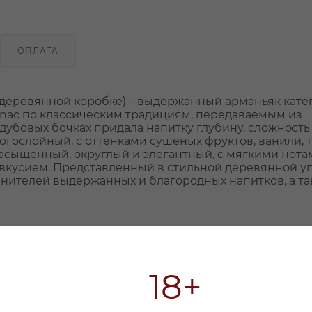
ОПЛАТА
в деревянной коробке) – выдержанный арманьяк кате
nac по классическим традициям, передаваемым из
дубовых бочках придала напитку глубину, сложность
огослойный, с оттенками сушёных фруктов, ванили, 
насыщенный, округлый и элегантный, с мягкими нота
вкусием. Представленный в стильной деревянной уп
нителей выдержанных и благородных напитков, а та
18+