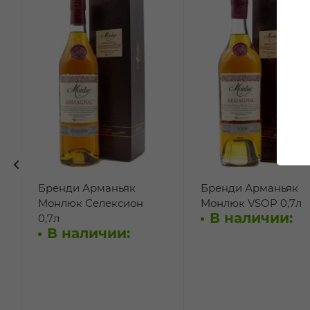
Бренди Арманьяк
Бренди Арманьяк
Монлюк Селексион
Монлюк VSOP 0,7л
В наличии:
0,7л
В наличии: