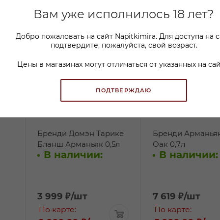
Вам уже исполнилось 18 лет?
Добро пожаловать на сайт Napitkimira. Для доступа на 
подтвердите, пожалуйста, свой возраст.
Цены в магазинах могут отличаться от указанных на сай
ПОДТВЕРЖДАЮ
Бренди Домэн Тарике
Бренди Арманья
Бланш Арманьяк 0,5л
Оак 0,7л
В наличии:
В наличии:
3 999
₽
/шт
7 619
₽
/шт
По карте:
По карте: