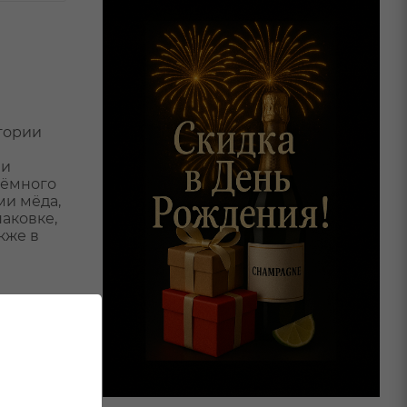
гории
 и
тёмного
ми мёда,
аковке,
кже в