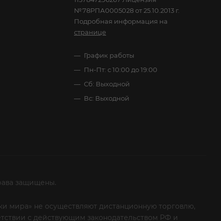
№78РПА0005028 от 25.10.2013 г.
Подробная информация на
странице
График работы
Пн-Пт: с 10:00 до 19:00
Сб: Выходной
Вс: Выходной
рава защищены.
итки мира» не осуществляют дистанционную торговлю,
ветствии с действующим законодательством РФ и