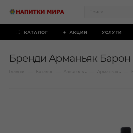
КАТАЛОГ
АКЦИИ
УСЛУГИ
Бренди Арманьяк Барон Г
—
—
—
—
Главная
Каталог
Алкоголь
Арманьяк