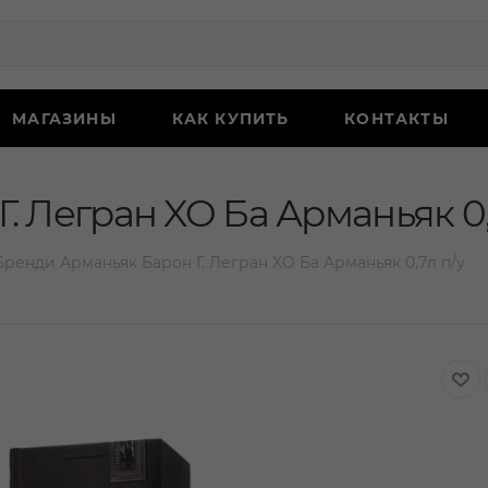
МАГАЗИНЫ
КАК КУПИТЬ
КОНТАКТЫ
. Легран XO Ба Арманьяк 0,
Бренди Арманьяк Барон Г. Легран XO Ба Арманьяк 0,7л п/у