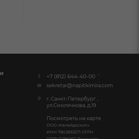
12 940 ₽
/шт
7 368 ₽
/шт
9 999.99
₽
/шт
4 699.99
₽
/
 И
+7 (812) 644-40-00
sekretar@napitkimira.com
г. Санкт-Петербург ,
ул.Смолячкова, д.19
Посмотреть на карте
ООО «Калейдоскоп»
ИНН 7802833271 ОГРН
1137847296267 Лицензия