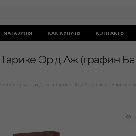
МАГАЗИНЫ
КАК КУПИТЬ
КОНТАКТЫ
Тарике Ор д Аж (графин Ба
Бренди Арманьяк Домэн Тарике Ор д Аж (графин Барокко) Ба