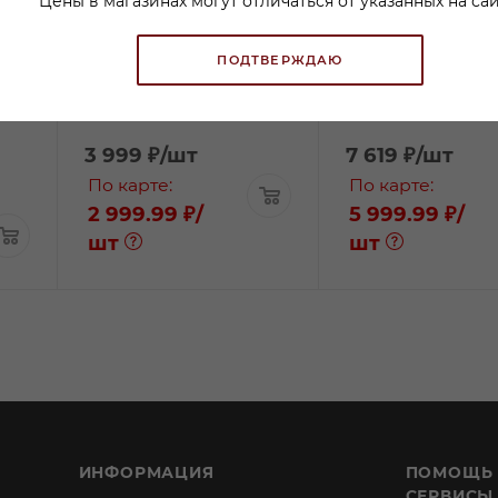
Цены в магазинах могут отличаться от указанных на сай
Бренди Домэн Тарике
Бренди Арманья
Бланш Арманьяк 0,5л
Оак 0,7л
В наличии:
В наличии:
ПОДТВЕРЖДАЮ
3 999
₽
/шт
7 619
₽
/шт
По карте:
По карте:
2 999.99 ₽
/
5 999.99 ₽
/
шт
шт
ИНФОРМАЦИЯ
ПОМОЩЬ
СЕРВИСЫ