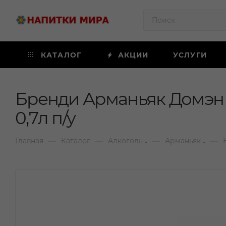
КАТАЛОГ
АКЦИИ
УСЛУГИ
Бренди Арманьяк Домэн 
0,7л п/у
—
—
—
—
Главная
Каталог
Алкоголь
Арманьяк