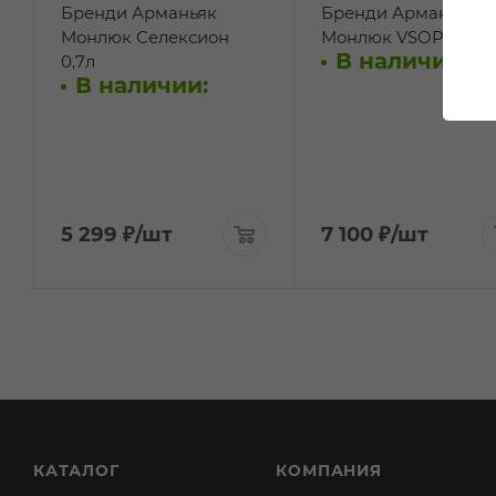
Бренди Арманьяк
Бренди Арманьяк
Монлюк Селексион
Монлюк VSOP 0,7л
В наличии:
0,7л
В наличии:
5 299
₽
/шт
7 100
₽
/шт
КАТАЛОГ
КОМПАНИЯ