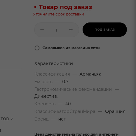
Товар под заказ
Уточняйте срок доставки
ПОД ЗАКАЗ
Самовывоз из магазина сети
Характеристики
Классификация
—
Арманьяк
Емкость
—
0.7
Гастрономические рекомендации
—
Дижестив.
Крепость
—
40
КлассификаторСтранМира
—
Франция
:
тов и
Бренд
—
нет
и
и
Цена действительна только для интернет-