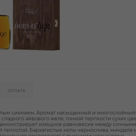
ОПЛАТА
еплым сиянием. Аромат насыщенный и многослойный
сладкого айвового желе, тонкой терпкости сухих цве
к демонстрирует изящное равновесие между сочным
 теплотой. Бархатистые ноты чернослива, миндаля 
 утонченное послевкусие с дымными нюансами и