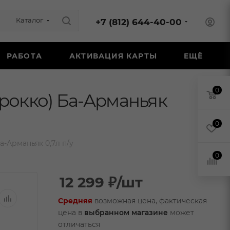
Каталог
+7 (812) 644-40-00
РАБОТА
АКТИВАЦИЯ КАРТЫ
ЕЩЁ
0
рокко) Ба-Арманьяк
0
-Арманьяк 0,7л п/у
0
12 299
₽
/шт
Средняя
возможная цена, фактическая
цена в
выбранном магазине
может
отличаться