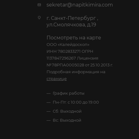
sekretar@napitkimira.com
г. Санкт-Петербург ,
ул.Смолячкова, д.19
Посмотреть на карте
ООО «Калейдоскоп»
ИНН 7802833271 ОГРН
1137847296267 Лицензия
№78РПА0005028 от 25.10.2013 г.
Подробная информация на
странице
График работы
Пн-Пт: с 10:00 до 19:00
Сб: Выходной
Вс: Выходной