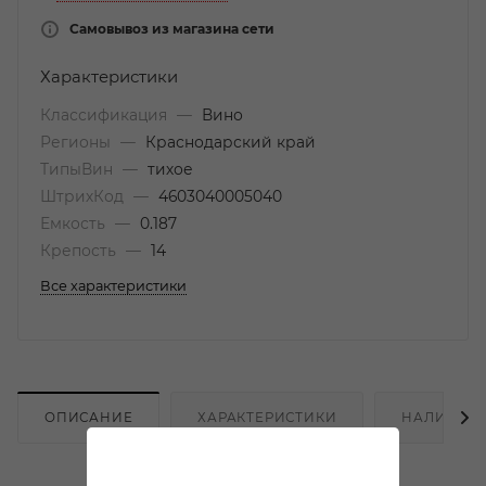
Самовывоз из магазина сети
Характеристики
Классификация
—
Вино
Регионы
—
Краснодарский край
ТипыВин
—
тихое
ШтрихКод
—
4603040005040
Емкость
—
0.187
Крепость
—
14
Все характеристики
ОПИСАНИЕ
ХАРАКТЕРИСТИКИ
НАЛИЧИЕ