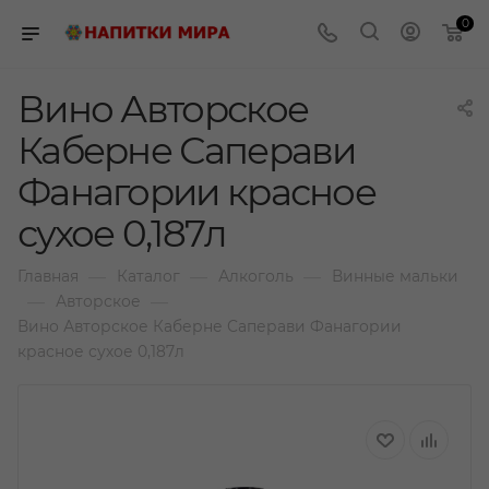
0
Вино Авторское
Каберне Саперави
Фанагории красное
сухое 0,187л
—
—
—
Главная
Каталог
Алкоголь
Винные мальки
—
—
Авторское
Вино Авторское Каберне Саперави Фанагории
красное сухое 0,187л