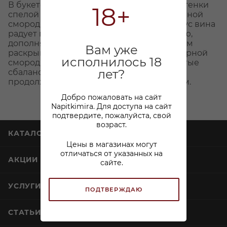
В букете вина искусно переплетаются оттенки
18+
спелой вишни, сушеного чернослива, сочной
смородины и пряного черного перца. Вкус вина
радует гармонией, сочностью и мягкостью,
дополняясь бархатистой структурой. В нем
Вам уже
раскрываются акценты спелой вишни, черной
исполнилось 18
смородины и пряных специй, подчеркнутые
лет?
сбалансированной кислотностью и
продолжительным пряным послевкусием.
Добро пожаловать на сайт
Napitkimira. Для доступа на сайт
подтвердите, пожалуйста, свой
возраст.
КАТАЛОГ
Цены в магазинах могут
отличаться от указанных на
АКЦИИ
сайте.
УСЛУГИ
ПОДТВЕРЖДАЮ
СТАТЬИ