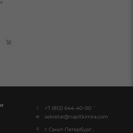
В наличи
ют
0,75л
В наличии:
1 299
₽
/шт
По карте:
999.99 ₽
/шт
3 499
₽
/шт
 И
+7 (812) 644-40-00
sekretar@napitkimira.com
г. Санкт-Петербург ,