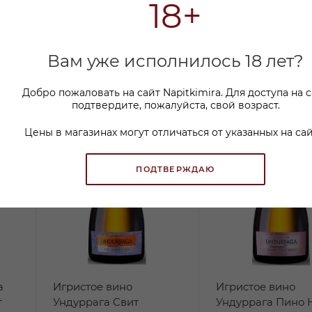
18+
Вам уже исполнилось 18 лет?
Добро пожаловать на сайт Napitkimira. Для доступа на 
подтвердите, пожалуйста, свой возраст.
Цены в магазинах могут отличаться от указанных на сай
ПОДТВЕРЖДАЮ
а
Игристое вино
Игристое вино
т
Ундуррага Свит
Ундуррага Пино 