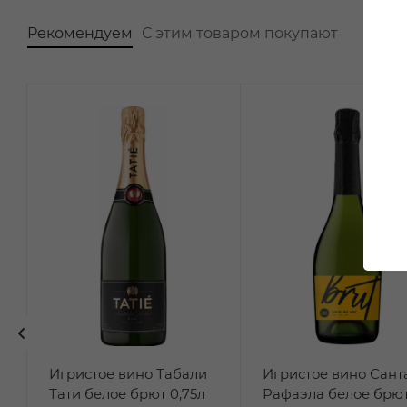
Рекомендуем
С этим товаром покупают
Игристое вино Табали
Игристое вино Сант
Тати белое брют 0,75л
Рафаэла белое брю