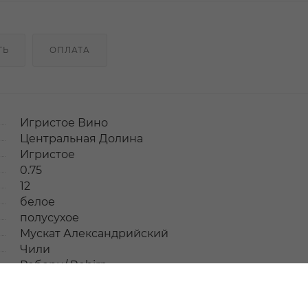
ТЬ
ОПЛАТА
Игристое Вино
Центральная Долина
Игристое
0.75
12
белое
полусухое
Мускат Александрийский
Чили
Реберн/ Rebirn