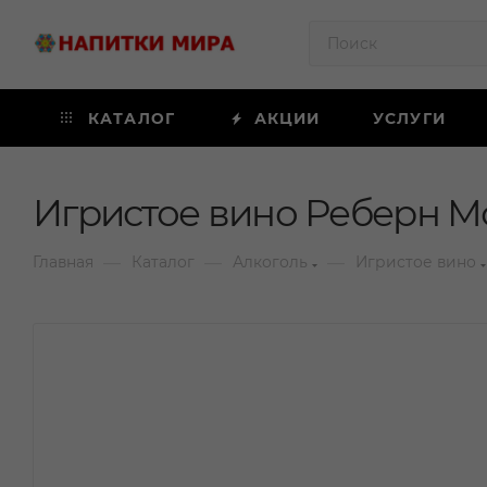
КАТАЛОГ
АКЦИИ
УСЛУГИ
Игристое вино Реберн Мо
—
—
—
Главная
Каталог
Алкоголь
Игристое вино