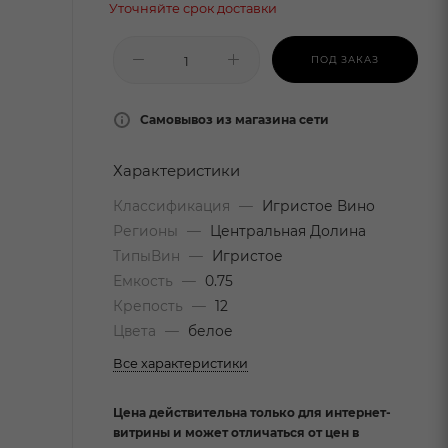
Уточняйте срок доставки
ПОД ЗАКАЗ
Самовывоз из магазина сети
Характеристики
Классификация
—
Игристое Вино
Регионы
—
Центральная Долина
ТипыВин
—
Игристое
Емкость
—
0.75
Крепость
—
12
Цвета
—
белое
Все характеристики
Цена действительна только для интернет-
витрины и может отличаться от цен в