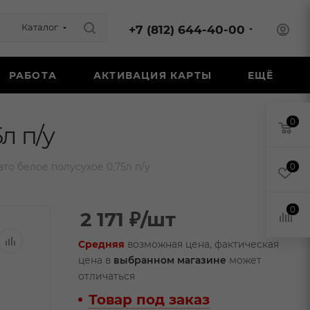
Каталог
+7 (812) 644-40-00
РАБОТА
АКТИВАЦИЯ КАРТЫ
ЕЩЁ
0
л п/у
то белое полусухое 0,75л п/у
0
0
2 171
₽
/шт
Средняя
возможная цена, фактическая
цена в
выбранном магазине
может
отличаться
Товар под заказ