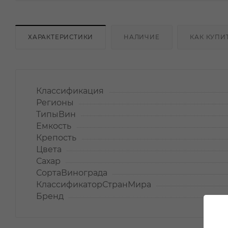
ХАРАКТЕРИСТИКИ
НАЛИЧИЕ
КАК КУПИ
Классификация
Регионы
ТипыВин
Емкость
Крепость
Цвета
Сахар
СортаВинограда
КлассификаторСтранМира
Бренд