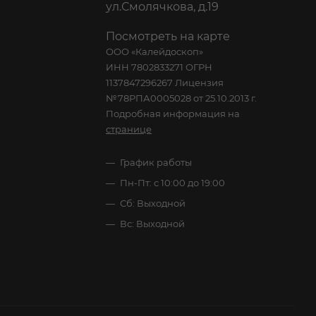
ул.Смолячкова, д.19
Посмотреть на карте
ООО «Калейдоскоп»
ИНН 7802833271 ОГРН
1137847296267 Лицензия
№78РПА0005028 от 25.10.2013 г.
Подробная информация на
странице
График работы
Пн-Пт: с 10:00 до 19:00
Сб: Выходной
Вс: Выходной