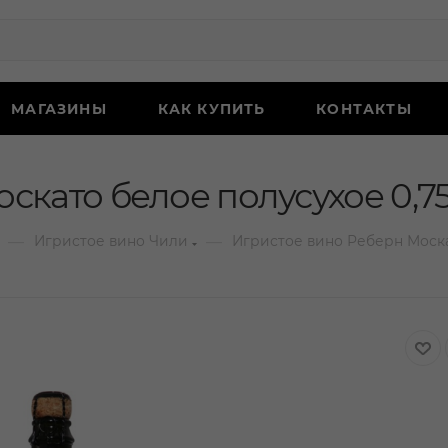
МАГАЗИНЫ
КАК КУПИТЬ
КОНТАКТЫ
скато белое полусухое 0,75
—
—
Игристое вино Чили
Игристое вино Реберн Моска