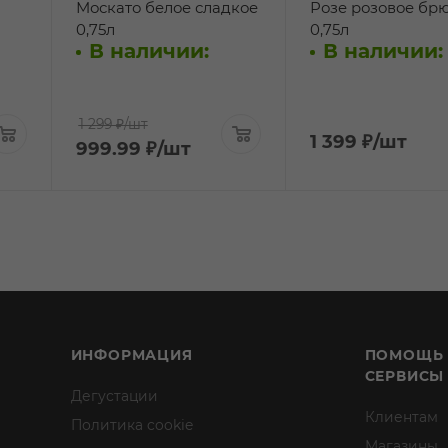
Москато белое сладкое
Розе розовое бр
0,75л
0,75л
В наличии:
В наличии:
1 299 ₽
/шт
1 399
₽
/шт
999.99
₽
/шт
ИНФОРМАЦИЯ
ПОМОЩЬ
СЕРВИСЫ
Дегустации
Клиентам
Политика cookie
Магазины