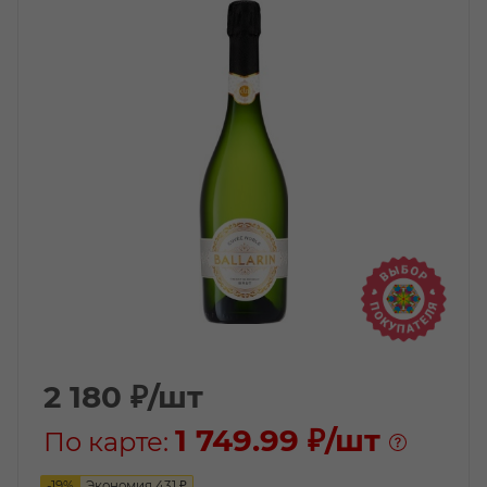
2 180
₽
/шт
1 749.99 ₽
/шт
По карте:
-
19
%
Экономия
431
₽