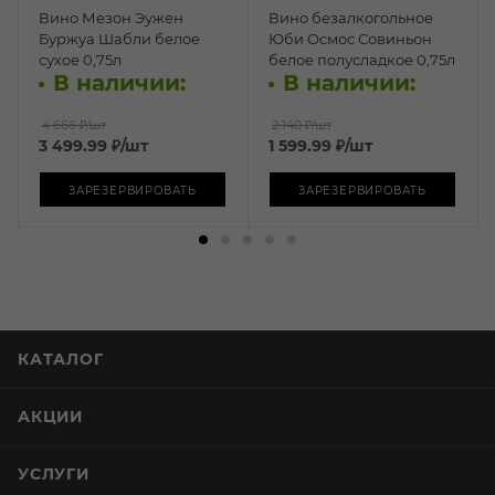
Вино Мезон Эужен
Вино безалкогольное
Буржуа Шабли белое
Юби Осмос Совиньон
сухое 0,75л
белое полусладкое 0,75л
В наличии:
В наличии:
4 666 ₽
/шт
2 140 ₽
/шт
3 499.99
₽
/шт
1 599.99
₽
/шт
ЗАРЕЗЕРВИРОВАТЬ
ЗАРЕЗЕРВИРОВАТЬ
КАТАЛОГ
АКЦИИ
УСЛУГИ