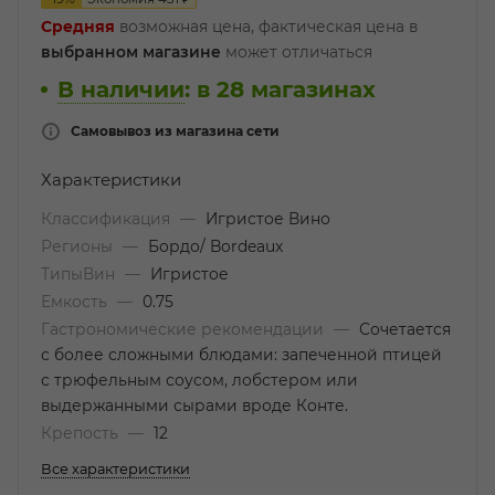
Средняя
возможная цена, фактическая цена в
выбранном магазине
может отличаться
В наличии
:
в 28 магазинах
Самовывоз из магазина сети
Характеристики
Классификация
—
Игристое Вино
Регионы
—
Бордо/ Bordeaux
ТипыВин
—
Игристое
Емкость
—
0.75
Гастрономические рекомендации
—
Сочетается
с более сложными блюдами: запеченной птицей
с трюфельным соусом, лобстером или
выдержанными сырами вроде Конте.
Крепость
—
12
Все характеристики