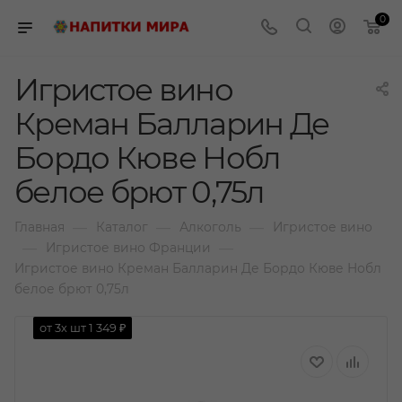
0
Игристое вино
Креман Балларин Де
Бордо Кюве Нобл
белое брют 0,75л
—
—
—
Главная
Каталог
Алкоголь
Игристое вино
—
—
Игристое вино Франции
Игристое вино Креман Балларин Де Бордо Кюве Нобл
белое брют 0,75л
от 3х шт
1 349 ₽