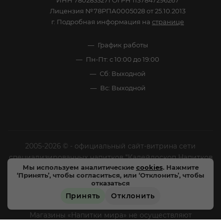
Лицензия №78РПА0005028 от 25.10.2013
г. Подробная информация на
странице
График работы
Пн-Пт: с 10:00 до 19:00
Сб: Выходной
Вс: Выходной
2005-2026 © - официальный сайт-витрина сети
специализированных напитков "Калейдоскоп Напитков
Мы используем аналитические
cookies
. Нажмите
Мира". Все права защищены.
‘Принять’, чтобы согласиться, или ‘Отклонить’, чтобы
отказаться
Цены, характеристики и внешний вид товара в
Принять
Отклонить
магазинах могут отличаться от указанных на сайте.
ЗАРЕЗЕРВИРОВАТЬ
Магазины «Напитки мира» не осуществляют