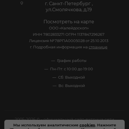
г. Санкт-Петербург ,
ул.Смолячкова, д.19
Посмотреть на карте
ООО «Калейдоскоп»
ИНН 7802833271 ОГРН 1137847296267
Лицензия №78РПА0005028 от 25.10.2013
г. Подробная информация на
странице
График работы
Пн-Пт: с 10:00 до 19:00
Сб: Выходной
Вс: Выходной
2005-2026 © - официальный сайт-витрина сети
Мы используем аналитические
cookies
. Нажмите
специализированных напитков "Калейдоскоп Напитков