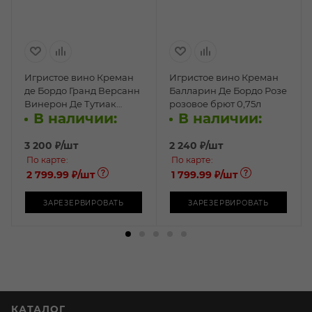
Игристое вино Креман
Игристое вино Креман
де Бордо Гранд Версанн
Балларин Де Бордо Розе
Винерон Де Тутиак
розовое брют 0,75л
В наличии:
В наличии:
белое брют 0,75л
3 200
₽
/шт
2 240
₽
/шт
По карте:
По карте:
2 799.99 ₽
/шт
1 799.99 ₽
/шт
ЗАРЕЗЕРВИРОВАТЬ
ЗАРЕЗЕРВИРОВАТЬ
КАТАЛОГ