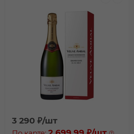
3 290
₽
/шт
2 699.99 ₽
/шт
По карте: