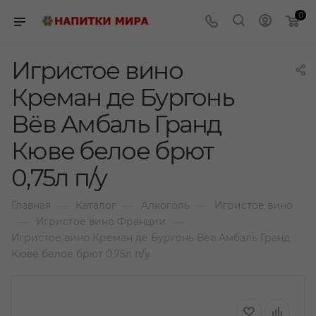
0
Игристое вино
Креман де Бургонь
Вёв Амбаль Гранд
Кюве белое брют
0,75л п/у
—
—
—
Главная
Каталог
Алкоголь
Игристое вино
—
—
Игристое вино Франции
Игристое вино Креман де Бургонь Вёв Амбаль Гранд
Кюве белое брют 0,75л п/у