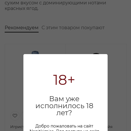
сухим вкусом с доминирующими нотами
красных ягод.
Рекомендуем
С этим товаром покупают
18+
Вам уже
исполнилось 18
лет?
Добро пожаловать на сайт
Игристое вино Чело
Игристое вино Майя