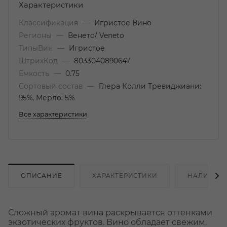
Характеристики
Классификация
—
Игристое Вино
Регионы
—
Венето/ Veneto
ТипыВин
—
Игристое
ШтрихКод
—
8033040890647
Емкость
—
0.75
Сортовый состав
—
Глера Колли Тревиджиани:
95%, Мерло: 5%
Все характеристики
ОПИСАНИЕ
ХАРАКТЕРИСТИКИ
НАЛИЧИЕ
Сложный аромат вина раскрывается оттенками
экзотических фруктов. Вино обладает свежим,