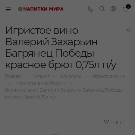
0
Игристое вино
Валерий Захарьин
Багрянец Победы
красное брют 0,75л п/у
—
—
—
Главная
Каталог
Алкоголь
Игристое вино
—
—
Игристое вино России
Игристое вино Валерий Захарьин Багрянец Победы
красное брют 0,75л п/у