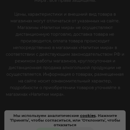
Мира". Все права защищены.
Цены, характеристики и внешний вид товара в
магазинах могут отличаться от указанных на сайте.
Магазины «Напитки мира» не осуществляют
дистанционную торговлю, доставка товара не
производится, оплата товара происходит
непосредственно в магазинах «Напитки мира» в
соответствии с действующим законодательством РФ и
режимом работы магазинов, круглосуточная и
дистанционная продажа алкогольной продукции не
осуществляется. Информация о товарах, размещенная
на сайте носит ознакомительный характер,
подробности о приобретении товаров уточняйте в
магазинах «Напитки мира».
Уважаемые клиенты! Если
вы решили отказаться от нашей рекламной рассылки
- сообщите нам об этом на почту или по телефону
Мы используем аналитические
cookies
. Нажмите
‘Принять’, чтобы согласиться, или ‘Отклонить’, чтобы
отказаться