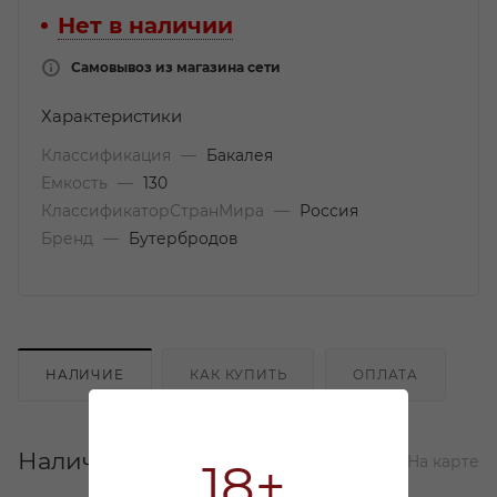
Нет в наличии
Самовывоз из магазина сети
Характеристики
Классификация
—
Бакалея
Емкость
—
130
КлассификаторСтранМира
—
Россия
Бренд
—
Бутербродов
НАЛИЧИЕ
КАК КУПИТЬ
ОПЛАТА
Наличие
Списком
На карте
18+