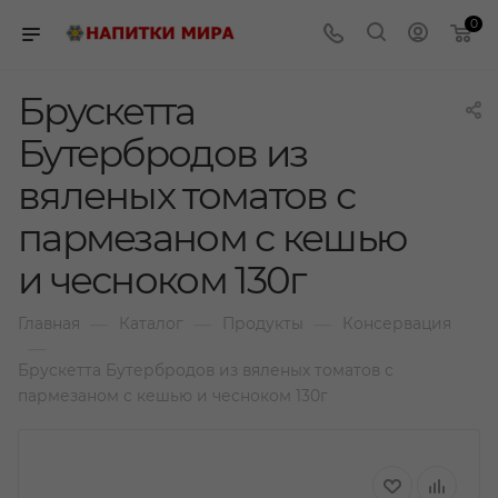
0
Брускетта
Бутербродов из
вяленых томатов с
пармезаном с кешью
и чесноком 130г
—
—
—
Главная
Каталог
Продукты
Консервация
—
Брускетта Бутербродов из вяленых томатов с
пармезаном с кешью и чесноком 130г