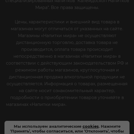
специализированных напитков "Калейдоскоп Напитков
Мира". Все права защищены.
Цены, характеристики и внешний вид товара в
магазинах могут отличаться от указанных на сайте.
Магазины «Напитки мира» не осуществляют
дистанционную торговлю, доставка товара не
производится, оплата товара происходит
непосредственно в магазинах «Напитки мира» в
соответствии с действующим законодательством РФ и
режимом работы магазинов, круглосуточная и
дистанционная продажа алкогольной продукции не
осуществляется. Информация о товарах, размещенная
на сайте носит ознакомительный характер,
подробности о приобретении товаров уточняйте в
магазинах «Напитки мира».
Уважаемые клиенты! Если
вы решили отказаться от нашей рекламной рассылки
- сообщите нам об этом на почту или по телефону
Мы используем аналитические
cookies
. Нажмите
‘Принять’, чтобы согласиться, или ‘Отклонить’, чтобы