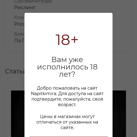
СортаВинограда
Рислинг
КлассификаторСтранМира
Россия
18+
Бренд
Ла Петит Перле/ La Petite Perle
Вам уже
исполнилось 18
Статьи
лет?
Добро пожаловать на сайт
Napitkimira. Для доступа на сайт
подтвердите, пожалуйста, свой
возраст.
Цены в магазинах могут
отличаться от указанных на
сайте.