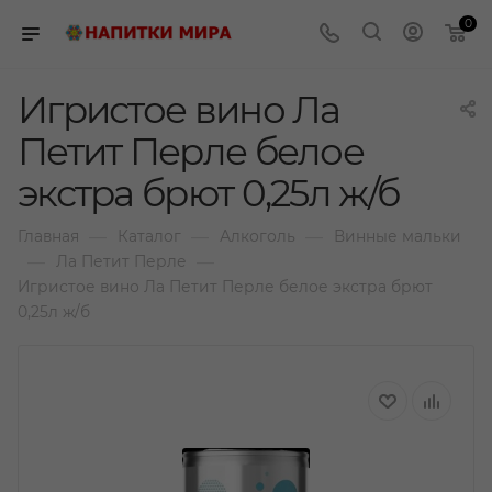
0
Игристое вино Ла
Петит Перле белое
экстра брют 0,25л ж/б
—
—
—
Главная
Каталог
Алкоголь
Винные мальки
—
—
Ла Петит Перле
Игристое вино Ла Петит Перле белое экстра брют
0,25л ж/б