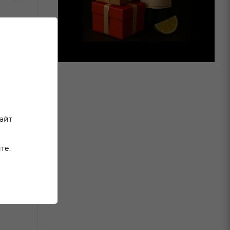
сайт
те.