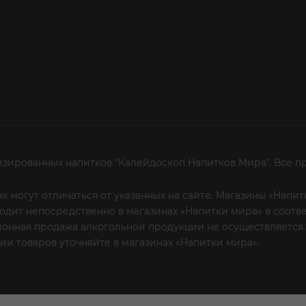
изированных напитков "Калейдоскоп Напитков Мира". Все п
х могут отличаться от указанных на сайте. Магазины «Нап
сходит непосредственно в магазинах «Напитки мира» в соот
онная продажа алкогольной продукции не осуществляется.
и товаров уточняйте в магазинах «Напитки мира».
Уважаем
 или по телефону