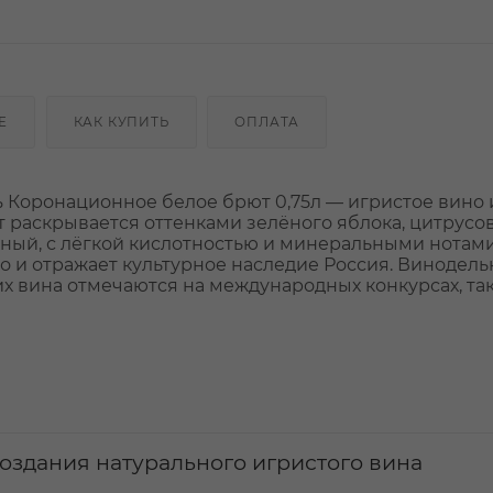
Е
КАК КУПИТЬ
ОПЛАТА
 Коронационное белое брют 0,75л — игристое вино 
т раскрывается оттенками зелёного яблока, цитрусов
ный, с лёгкой кислотностью и минеральными нотами
но и отражает культурное наследие Россия. Винодел
их вина отмечаются на международных конкурсах, так
создания натурального игристого вина