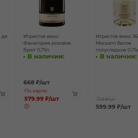
 де
Игристое вино
Игристое вино З
Фанагория розовое
Москато белое
брют 0,75л
полусладкое 0,75
В наличии:
В наличии:
668
₽
/шт
По карте:
579.99 ₽
/шт
749 ₽
/шт
599.99
₽
/шт