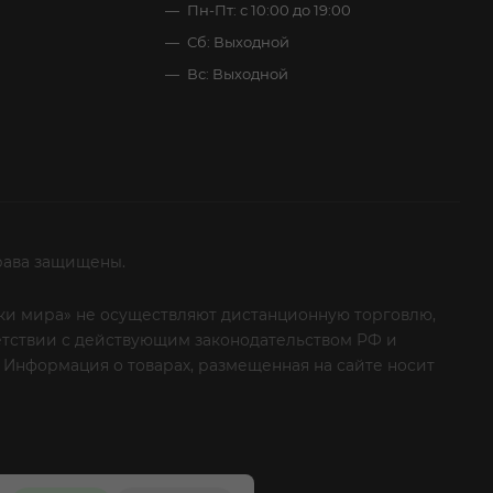
Пн-Пт: с 10:00 до 19:00
Сб: Выходной
Вс: Выходной
рава защищены.
итки мира» не осуществляют дистанционную торговлю,
ветствии с действующим законодательством РФ и
 Информация о товарах, размещенная на сайте носит
ые клиенты! Если вы решили отказаться от нашей