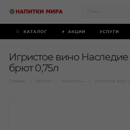
КАТАЛОГ
АКЦИИ
УСЛУГИ
Игристое вино Наследие
брют 0,75л
—
—
—
Главная
Каталог
Алкоголь
Игристое вино