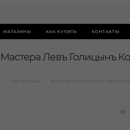
МАГАЗИНЫ
КАК КУПИТЬ
КОНТАКТЫ
 Мастера Левъ Голицынъ К
—
—
Лев Голицын
Игристое вино Наследие Мастера Л