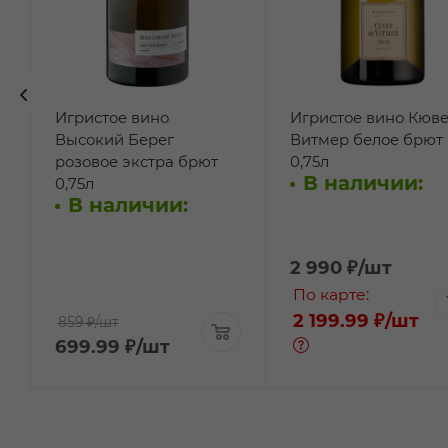
Игристое вино
Игристое вино Кюве
л
Высокий Берег
Витмер белое брют
розовое экстра брют
0,75л
В наличии:
0,75л
В наличии:
2 990
₽
/шт
По карте:
2 199.99 ₽
/шт
859 ₽
/шт
699.99
₽
/шт