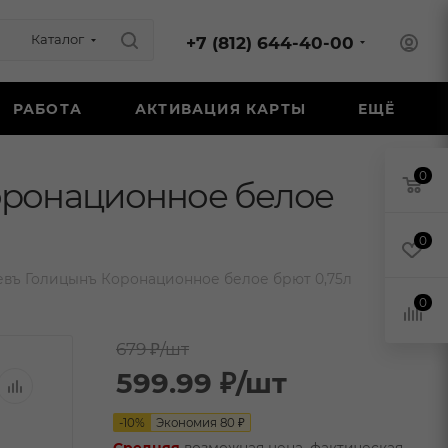
Каталог
+7 (812) 644-40-00
РАБОТА
АКТИВАЦИЯ КАРТЫ
ЕЩЁ
0
оронационное белое
0
евъ Голицынъ Коронационное белое брют 0,75л
0
679 ₽
/шт
599.99
₽
/шт
-
10
%
Экономия
80
₽