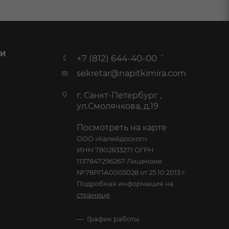
 И
+7 (812) 644-40-00
sekretar@napitkimira.com
г. Санкт-Петербург ,
ул.Смолячкова, д.19
Посмотреть на карте
ООО «Калейдоскоп»
ИНН 7802833271 ОГРН
1137847296267 Лицензия
№78РПА0005028 от 25.10.2013 г.
Подробная информация на
странице
График работы