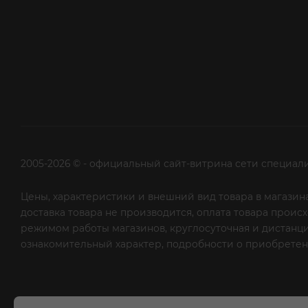
2005-2026 © - официальный сайт-витрина сети специал
Цены, характеристики и внешний вид товара в магазина
доставка товара не производится, оплата товара прои
режимом работы магазинов, круглосуточная и дистанци
ознакомительный характер, подробности о приобретени
рекламной рассылки - сообщите нам об этом на почту