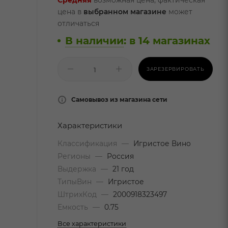
Средняя
возможная цена, фактическая
цена в
выбранном магазине
может
отличаться
В наличии
:
в 14 магазинах
ЗАРЕЗЕРВИРОВАТЬ
Самовывоз из магазина сети
Характеристики
Классификация
—
Игристое Вино
Регионы
—
Россия
Выдержка
—
21 год
ТипыВин
—
Игристое
ШтрихКод
—
2000918323497
Емкость
—
0.75
Все характеристики