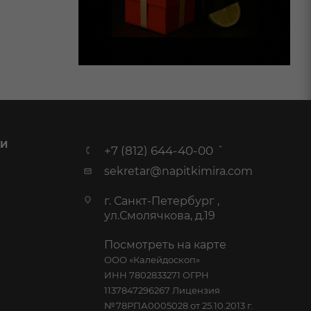
 И
+7 (812) 644-40-00
sekretar@napitkimira.com
г. Санкт-Петербург ,
ул.Смолячкова, д.19
Посмотреть на карте
ООО «Калейдоскоп»
ИНН 7802833271 ОГРН
1137847296267 Лицензия
№78РПА0005028 от 25.10.2013 г.