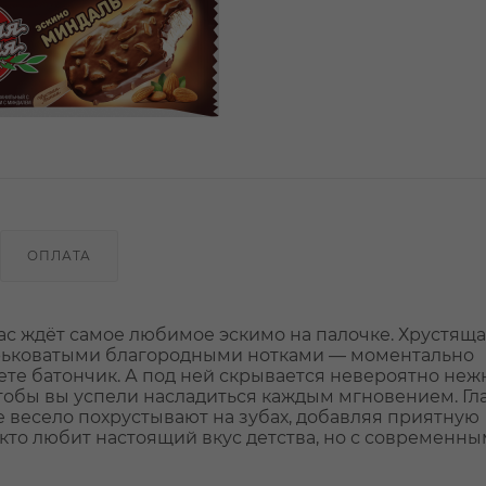
ОПЛАТА
вас ждёт самое любимое эскимо на палочке. Хрустящ
горьковатыми благородными нотками — моментально
аете батончик. А под ней скрывается невероятно не
 чтобы вы успели насладиться каждым мгновением. Гл
 весело похрустывают на зубах, добавляя приятную
 кто любит настоящий вкус детства, но с современным