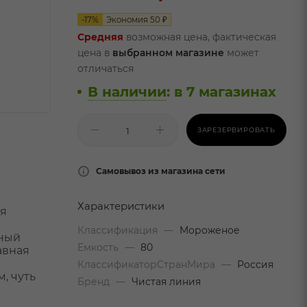
-
17
%
Экономия
50
₽
Средняя
возможная цена, фактическая
цена в
выбранном магазине
может
отличаться
В наличии
:
в 7 магазинах
ЗАРЕЗЕРВИРОВАТЬ
Самовывоз из магазина сети
Характеристики
ая
Классификация
—
Мороженое
жный
Емкость
—
80
авная
КлассификаторСтранМира
—
Россия
, чуть
Бренд
—
Чистая линия