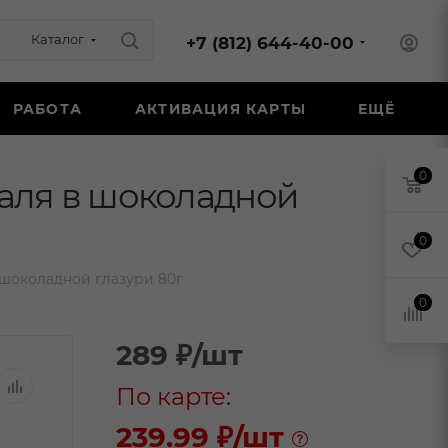
Каталог
+7 (812) 644-40-00
РАБОТА
АКТИВАЦИЯ КАРТЫ
ЕЩЁ
0
аля в шоколадной
0
шоколадной глазури 80г
0
289
₽
/шт
По карте:
239.99 ₽
/шт