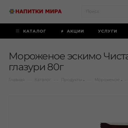
КАТАЛОГ
АКЦИИ
УСЛУГИ
Мороженое эскимо Чиста
глазури 80г
—
—
—
Главная
Каталог
Продукты
Мороженое