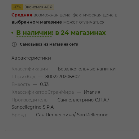
-
17
%
Экономия
40
₽
Средняя
возможная цена, фактическая цена в
выбранном магазине
может отличаться
В наличии
:
в 24 магазинах
Самовывоз из магазина сети
Характеристики
Классификация
—
Безалкогольные напитки
ШтрихКод
—
8002270206802
Емкость
—
0.33
КлассификаторСтранМира
—
Италия
Производитель
—
Санпеллегрино С.П.А./
Sanpellegrino S.P.A
Бренд
—
Сан Пеллегрино/ San Pellegrino