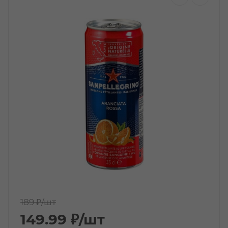
189 ₽
/шт
149.99
₽
/шт