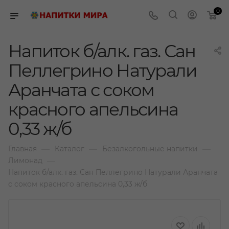
0
Напиток б/алк. газ. Сан
Пеллегрино Натурали
Аранчата с соком
красного апельсина
0,33 ж/б
—
—
—
Главная
Каталог
Безалкогольные напитки
—
Лимонад
Напиток б/алк. газ. Сан Пеллегрино Натурали Аранчата
с соком красного апельсина 0,33 ж/б