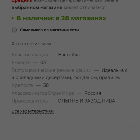
Средняя
возможная цена, фактическая цена в
выбранном магазине
может отличаться
В наличии
:
в 28 магазинах
Самовывоз из магазина сети
Характеристики
Классификация
—
Настойка
Емкость
—
0.7
Гастрономические рекомендации
—
Идеальна с
шоколадными десертами, фонданом, пралине.
Крепость
—
38
КлассификаторСтранМира
—
Россия
Производитель
—
ОПЫТНЫЙ ЗАВОД НИВА
Все характеристики