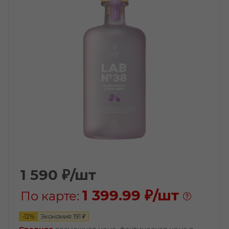
1 590
₽
/шт
1 399.99 ₽
/шт
По карте:
-
12
%
Экономия
191
₽