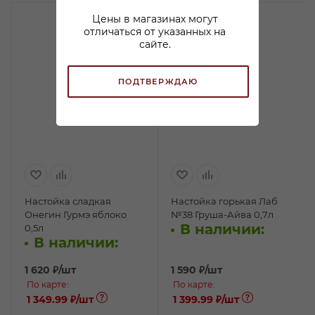
Цены в магазинах могут
отличаться от указанных на
сайте.
ПОДТВЕРЖДАЮ
Настойка сладкая
Настойка горькая Лаб
Онегин Гурмэ яблоко
№38 Груша-Айва 0,7л
В наличии:
0,5л
В наличии:
1 620
₽
/шт
1 590
₽
/шт
По карте:
По карте:
1 349.99 ₽
/шт
1 399.99 ₽
/шт