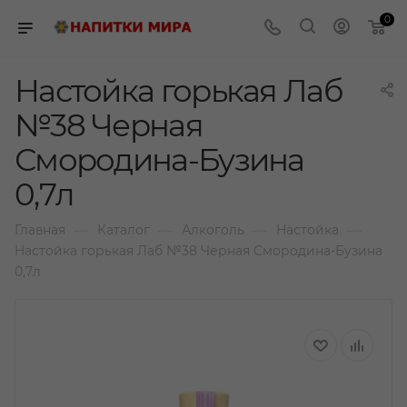
0
Настойка горькая Лаб
№38 Черная
Смородина-Бузина
0,7л
—
—
—
—
Главная
Каталог
Алкоголь
Настойка
Настойка горькая Лаб №38 Черная Смородина-Бузина
0,7л