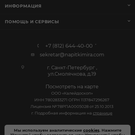
г. Санкт-Петербург ,
ул.Смолячкова, д.19
Посмотреть на карте
ООО «Калейдоскоп»
ИНН 7802833271 ОГРН 1137847296267
Лицензия №78РПА0005028 от 25.10.2013
г. Подробная информация на
странице
График работы
Пн-Пт: с 10:00 до 19:00
Сб: Выходной
Вс: Выходной
2005-2026 © - официальный сайт-витрина сети
Мы используем аналитические
cookies
. Нажмите
специализированных напитков "Калейдоскоп Напитков