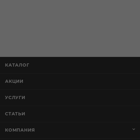
АКЦИИ
УСЛУГИ
СТАТЬИ
КОМПАНИЯ
ИНФОРМАЦИЯ
ПОМОЩЬ И СЕРВИСЫ
+7 (812) 644-40-00
sekretar@napitkimira.com