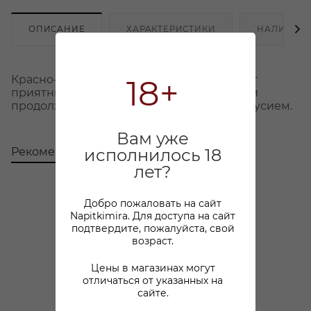
ОПИСАНИЕ
ХАРАКТЕРИСТИКИ
НАЛИЧИЕ
Красно-вишневого цвета. Демонстрирует
18+
приятный, сочный вкус спелой ежевики и
продолжительным, сладковатым послевкусием.
Вам уже
Рекомендуем
С этим товаром покупают
исполнилось 18
лет?
Добро пожаловать на сайт
от 3х шт
799 ₽
Napitkimira. Для доступа на сайт
подтвердите, пожалуйста, свой
возраст.
Цены в магазинах могут
отличаться от указанных на
сайте.