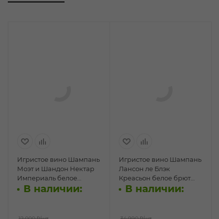
Игристое вино Шампань
Игристое вино Шампань
Моэт и Шандон Нектар
Лансон ле Блэк
Империаль белое
Креасьон белое брют
В наличии:
В наличии:
полусладкое 0,75л п/у
1,5л п/у
12 000 ₽
/шт
34 990 ₽
/шт