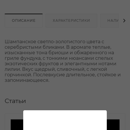
ОПИСАНИЕ
ХАРАКТЕРИСТИКИ
НАЛИЧИЕ
Шампанское светло-золотистого цвета с
серебристыми бликами. В аромате теплые,
изысканные тона бриоши и обжаренного на
гриле фундука, с тонкими нюансами спелых
экзотических фруктов и элегантными нотами
лилии. Вкус щедрый, сливочный, с легкой
горчинкой. Послевкусие длительное, стойкое и
запоминающееся.
Статьи