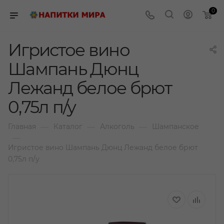
0
Игристое вино
Шампань Дюнц
Лежанд белое брют
0,75л п/у
—
—
—
Главная
Каталог
Алкоголь
Шампанское
—
Игристое вино Шампань Дюнц Лежанд белое брют
0,75л п/у