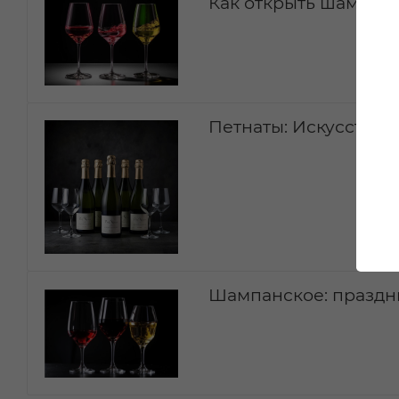
Как открыть шампанс
Петнаты: Искусство 
Шампанское: праздн