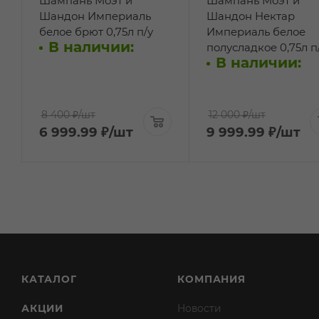
Шампань Моэт и
Шампань Моэт и
Шандон Империаль
Шандон Нектар
белое брют 0,75л п/у
Империаль белое
В наличии:
полусладкое 0,75л п
В наличии:
8 400 ₽
/шт
12 000 ₽
/шт
6 999.99
₽
/шт
9 999.99
₽
/шт
КАТАЛОГ
КОМПАНИЯ
АКЦИИ
Новости