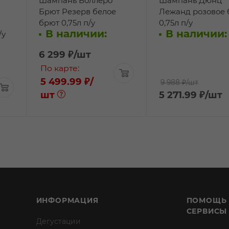
Шампань Воллеро
Шампань Дюнц
Брют Резерв белое
Лежанд розовое 
брют 0,75л п/у
0,75л п/у
В наличии:
В наличии:
/у
6 299
₽
/шт
По карте:
5 499.99 ₽
/
9 988 ₽
/шт
шт
5 271.99
₽
/шт
ИНФОРМАЦИЯ
ПОМОЩЬ
СЕРВИСЫ
Дегустации