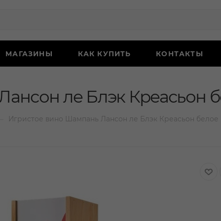
МАГАЗИНЫ
КАК КУПИТЬ
КОНТАКТЫ
ансон ле Блэк Креасьон бел
—
Игристое вино Шампань Лансон ле Блэк Креасьон белое б