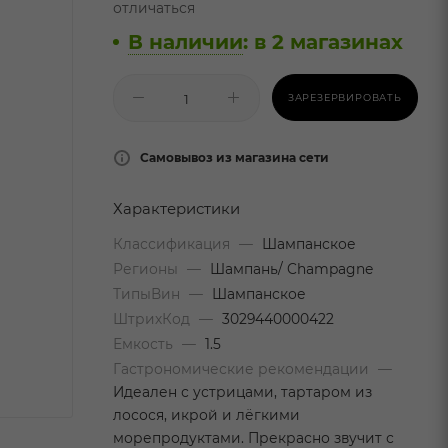
отличаться
В наличии
:
в 2 магазинах
ЗАРЕЗЕРВИРОВАТЬ
Самовывоз из магазина сети
Характеристики
Классификация
—
Шампанское
Регионы
—
Шампань/ Champagne
ТипыВин
—
Шампанское
ШтрихКод
—
3029440000422
Емкость
—
1.5
Гастрономические рекомендации
—
Идеален с устрицами, тартаром из
лосося, икрой и лёгкими
морепродуктами. Прекрасно звучит с