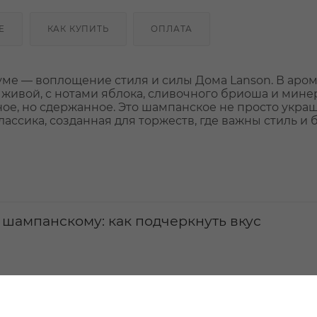
Е
КАК КУПИТЬ
ОПЛАТА
ме — воплощение стиля и силы Дома Lanson. В аро
, живой, с нотами яблока, сливочного бриоша и мин
ное, но сдержанное. Это шампанское не просто укра
ассика, созданная для торжеств, где важны стиль и б
 шампанскому: как подчеркнуть вкус