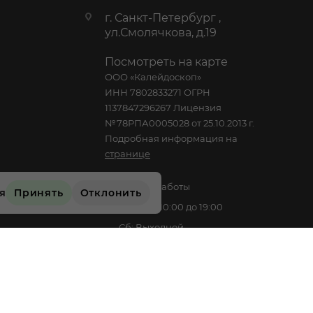
г. Санкт-Петербург ,
ул.Смолячкова, д.19
Посмотреть на карте
ООО «Калейдоскоп»
ИНН 7802833271 ОГРН
1137847296267 Лицензия
№78РПА0005028 от 25.10.2013 г.
Подробная информация на
странице
График работы
ся
Принять
Отклонить
Пн-Пт: с 10:00 до 19:00
Сб: Выходной
Вс: Выходной