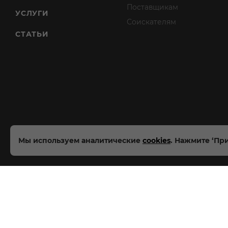
Поставщикам
УСЛУГИ
Соискателям
СТАТЬИ
Мы используем аналитические
cookies
. Нажмите ‘При