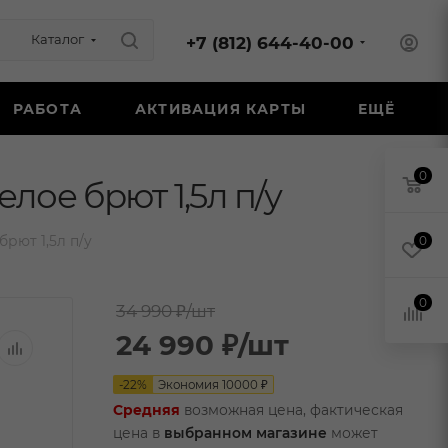
Каталог
+7 (812) 644-40-00
РАБОТА
АКТИВАЦИЯ КАРТЫ
ЕЩЁ
0
ое брют 1,5л п/у
рют 1,5л п/у
0
0
34 990 ₽
/шт
24 990
₽
/шт
-
22
%
Экономия
10000
₽
Средняя
возможная цена, фактическая
цена в
выбранном магазине
может