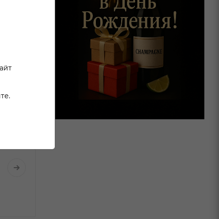
сайт
те.