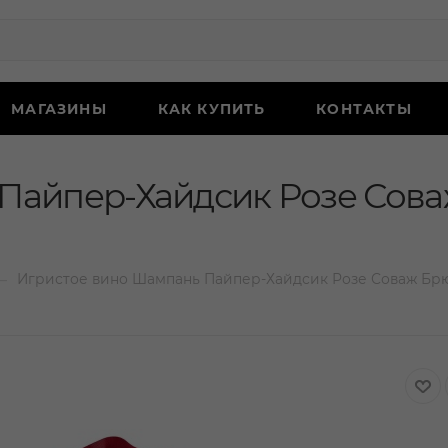
МАГАЗИНЫ
КАК КУПИТЬ
КОНТАКТЫ
Пайпер-Хайдсик Розе Сова
—
Игристое вино Шампань Пайпер-Хайдсик Розе Соваж Брют 