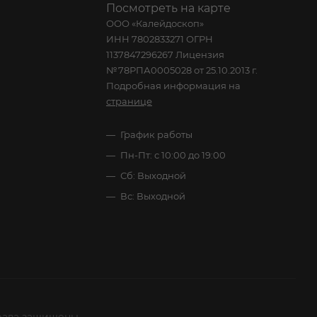
Посмотреть на карте
ООО «Калейдоскоп»
ИНН 7802833271 ОГРН
1137847296267 Лицензия
№78РПА0005028 от 25.10.2013 г.
Подробная информация на
странице
График работы
Пн-Пт: с 10:00 до 19:00
Сб: Выходной
Вс: Выходной