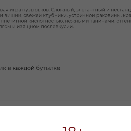
вая игра пузырьков. Сложный, элегантный и нестан
ой вишни, свежей клубники, устричной раковины, кр
с аппетитной кислотностью, нежными танинами, отте
лгом и изящном послевкусии.
ик в каждой бутылке