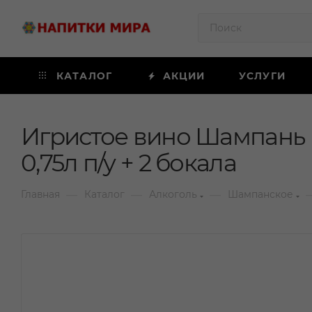
КАТАЛОГ
АКЦИИ
УСЛУГИ
Игристое вино Шампань 
0,75л п/у + 2 бокала
—
—
—
Главная
Каталог
Алкоголь
Шампанское