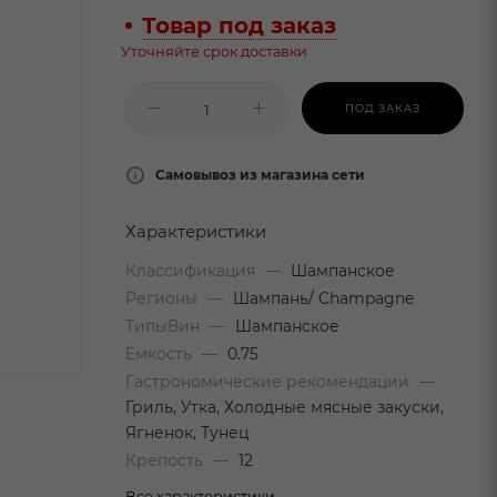
Товар под заказ
Уточняйте срок доставки
ПОД ЗАКАЗ
Самовывоз из магазина сети
Характеристики
Классификация
—
Шампанское
Регионы
—
Шампань/ Champagne
ТипыВин
—
Шампанское
Емкость
—
0.75
Гастрономические рекомендации
—
Гриль, Утка, Холодные мясные закуски,
Ягненок, Тунец
Крепость
—
12
Все характеристики