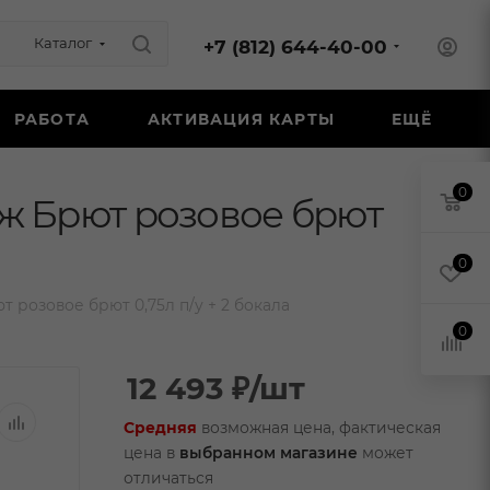
Каталог
+7 (812) 644-40-00
РАБОТА
АКТИВАЦИЯ КАРТЫ
ЕЩЁ
0
ж Брют розовое брют
0
розовое брют 0,75л п/у + 2 бокала
0
12 493
₽
/шт
Средняя
возможная цена, фактическая
цена в
выбранном магазине
может
отличаться