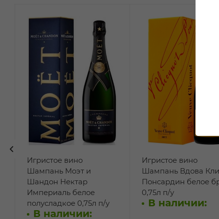
Игристое вино
Игристое вино
Шампань Моэт и
Шампань Вдова Кли
Шандон Нектар
Понсардин белое б
Империаль белое
0,75л п/у
В наличии:
полусладкое 0,75л п/у
В наличии: