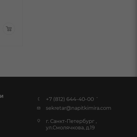
В наличи
14 833
₽
/шт
Арт.: 9 887
По карте:
11 999.99 ₽
/
10 990
₽
/шт
шт
 И
+7 (812) 644-40-00
sekretar@napitkimira.com
г. Санкт-Петербург ,
ул.Смолячкова, д.19