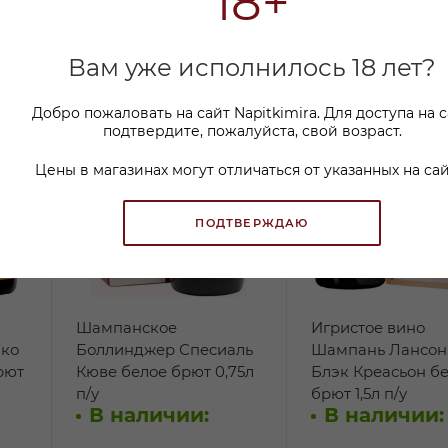
18+
Вам уже исполнилось 18 лет?
Добро пожаловать на сайт Napitkimira. Для доступа на 
подтвердите, пожалуйста, свой возраст.
Цены в магазинах могут отличаться от указанных на сай
ПОДТВЕРЖДАЮ
Шампанское
Игристое вино
ко
Боллинджер Спеcиаль
Шампань Лансон
рют
Кюве белое брют 0,75л
Блэк Креасьон б
п/у
брют 1,5л п/у
В наличии:
В наличии: