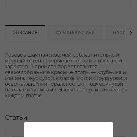
ОПИСАНИЕ
ХАРАКТЕРИСТИКИ
НАЛИЧИЕ
Розовое шампанское, чей соблазнительный
медный оттенок скрывает тонкий и изящный
характер. В аромате переплетаются
свежесобранные красные ягоды — клубника и
малина. Вкус сухой, с бархатистой структурой и
освежающей минеральностью, подчеркнутой
нежными танинами. Элегантность и свежесть в
каждом глотке.
Статьи