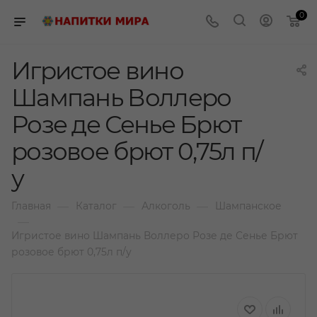
0
Игристое вино
Шампань Воллеро
Розе де Сенье Брют
розовое брют 0,75л п/
у
—
—
—
Главная
Каталог
Алкоголь
Шампанское
—
Игристое вино Шампань Воллеро Розе де Сенье Брют
розовое брют 0,75л п/у