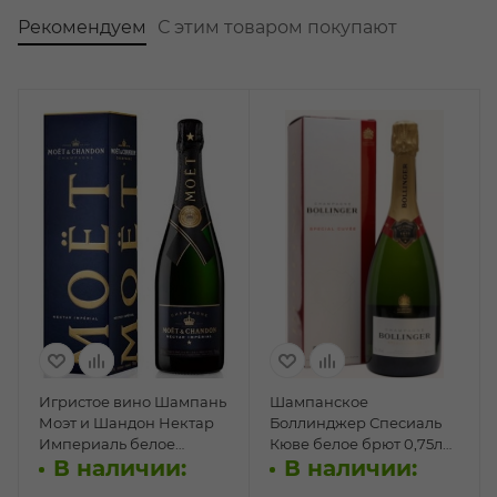
Рекомендуем
С этим товаром покупают
Игристое вино Шампань
Шампанское
Моэт и Шандон Нектар
Боллинджер Спеcиаль
Империаль белое
Кюве белое брют 0,75л
В наличии:
В наличии:
полусладкое 0,75л п/у
п/у