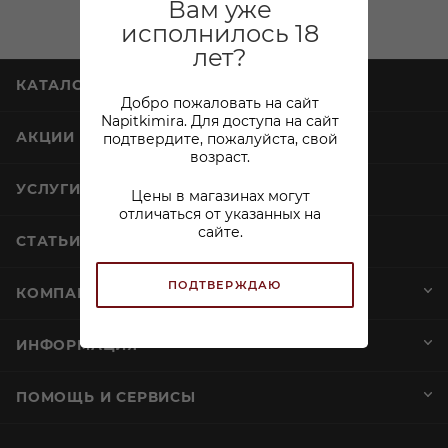
Вам уже
исполнилось 18
лет?
КАТАЛОГ
Добро пожаловать на сайт
Napitkimira. Для доступа на сайт
АКЦИИ
подтвердите, пожалуйста, свой
возраст.
УСЛУГИ
Цены в магазинах могут
отличаться от указанных на
сайте.
СТАТЬИ
ПОДТВЕРЖДАЮ
КОМПАНИЯ
ИНФОРМАЦИЯ
ПОМОЩЬ И СЕРВИСЫ