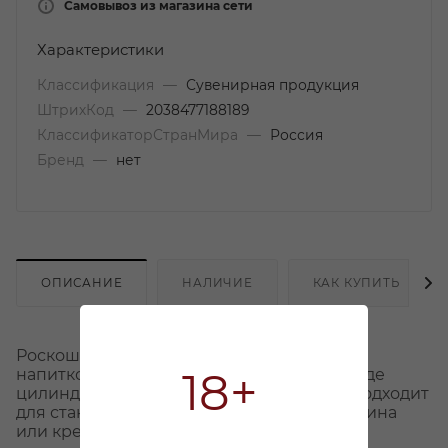
Самовывоз из магазина сети
Характеристики
Классификация
—
Сувенирная продукция
ШтрихКод
—
2038477188189
КлассификаторСтранМира
—
Россия
Бренд
—
нет
ОПИСАНИЕ
НАЛИЧИЕ
КАК КУПИТЬ
Роскошная упаковка для новогодних
18+
напитков. Стильная жёсткая коробка в виде
цилиндра для праздничного презента. Подходит
для стандартных бутылок шампанского, вина
или крепких напитков высотой до 32,5 см.