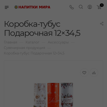
0
Коробка-тубус
Подарочная 12×34,5
—
—
—
Главная
Каталог
Аксессуары
—
Сувенирная продукция
Коробка-тубус Подарочная 12×34,5