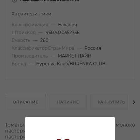
Характеристики
Классификация
—
Бакалея
ШтрихКод
—
4607030352756
Емкость
—
280
КлассификаторСтранМира
—
Россия
Производитель
—
МАРКЕТ ЛАЙН
Бренд
—
Буренка Клаб/BURЁNKA CLUB
ОПИСАНИЕ
НАЛИЧИЕ
КАК КУПИТЬ
Томаты вяленые сыр мягкий сливочный ( молоко
пастеризованное нормализованное,
пастеризованные сливки, закваска -