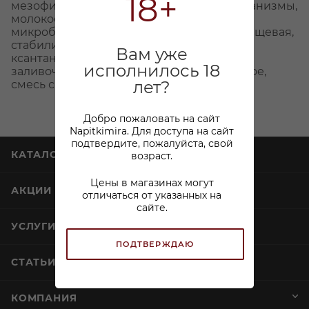
18+
мезофильные молочнокислые микроорганизмы,
молокосвертывающий фермент
микробиального происхождения, соль пищевая,
стабилизатор : камедь рожкового дерева,
Вам уже
ксантановая камедь, каррагинан, сахар),
исполнилось 18
заливочная жидкость - масло растительное,
лет?
смесь специй,упаковочный газ ( азот).
Добро пожаловать на сайт
Napitkimira. Для доступа на сайт
подтвердите, пожалуйста, свой
КАТАЛОГ
возраст.
Цены в магазинах могут
АКЦИИ
отличаться от указанных на
сайте.
УСЛУГИ
ПОДТВЕРЖДАЮ
СТАТЬИ
КОМПАНИЯ