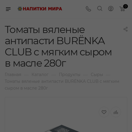
0
Томаты вяленые
антипасти BURЁNKA
CLUB с мягким сыром
в масле 280г
—
—
—
—
Главная
Каталог
Продукты
Сыры
Томаты вяленые антипасти BURЁNKA CLUB с мягким
сыром в масле 280г