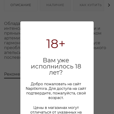
ОПИСАНИЕ
НАЛИЧИЕ
КАК КУПИТЬ
Обладает изысканным ароматом с
интенсивными цитрусовыми, цветочными и
пряными нотами с выразительным оттенком
артемизии. Вкус богатый, бархатистый,
18+
гармоничный с легкими танинами . Во вкусе
преобладают ноты красных фруктов и горького
апельсина. Продолжительное приятное
послевкусие.
Вам уже
исполнилось 18
лет?
Рекомендуем
С этим товаром покупают
Добро пожаловать на сайт
Napitkimira. Для доступа на сайт
подтвердите, пожалуйста, свой
возраст.
Цены в магазинах могут
отличаться от указанных на