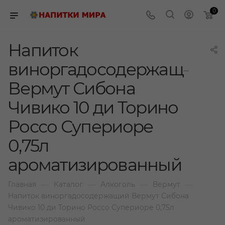
0
Напиток
виноргадосодержащий
Вермут Сибона
Чивико 10 ди Торино
Россо Супериоре
0,75л
ароматизированный
—
—
—
—
Главная
Каталог
Алкоголь
Вермут
Напиток виноргадосодержащий Вермут Сибона
Чивико 10 ди Торино Россо Супериоре 0,75л
ароматизированный