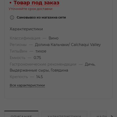
Товар под заказ
Уточняйте срок доставки
Самовывоз из магазина сети
Характеристики
Классификация
—
Вино
Регионы
—
Долина Кальчаки/ Calchaqui Valley
ТипыВин
—
тихое
Емкость
—
0.75
Гастрономические рекомендации
—
Дичь,
Выдержанные сыры, Говядина
Крепость
—
14.5
Все характеристики
ОПИСАНИЕ
ХАРАКТЕРИСТИКИ
НАЛИЧИЕ