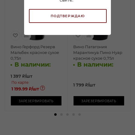
ПОДТВЕРЖДАЮ
Вино Герфорд Резерв
Вино Патагония
Мальбек красное сухое
Марантикуа Пино Нуар
0,75л
красное сухое 0,75л
В наличии:
В наличии:
1 397
₽
/шт
По карте:
1 799
₽
/шт
1 199.99 ₽
/шт
ЗАРЕЗЕРВИРОВАТЬ
ЗАРЕЗЕРВИРОВАТЬ