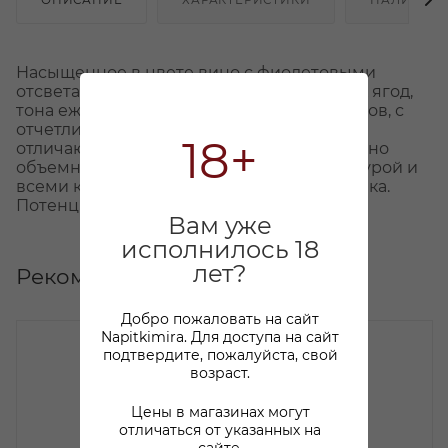
Насыщенное в цвете вино с фиолетовыми
отсветами. Во вкусе комбинация красных ягод,
тона ежевики и вишни, а также сухофруктов, с
отчетливым характером пряных трав, они
18+
отличают вина этого региона. Во вкусе вино
объемное, с отчетливой танинной структурой и
всеми качествами превосходного мальбека.
Потенциал развития – 5 лет.
Вам уже
исполнилось 18
лет?
Рекомендуем
Добро пожаловать на сайт
Napitkimira. Для доступа на сайт
подтвердите, пожалуйста, свой
возраст.
Цены в магазинах могут
отличаться от указанных на
сайте.