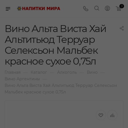
0
Вино Альта Виста Хай
Альтитьюд Терруар
Селексьон Мальбек
красное сухое 0,75л
—
—
—
—
Главная
Каталог
Алкоголь
Вино
—
Вино Аргентины
Вино Альта Виста Хай Альтитьюд Терруар Селексьон
Мальбек красное сухое 0,75л