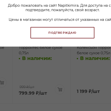
Добро пожаловать на сайт Napitkimira. Для доступа на 
подтвердите, пожалуйста, свой возраст.
Цены в магазинах могут отличаться от указанных на сай
ПОДТВЕРЖДАЮ
р
Вино Мендоса Хайтс
Вино Мишель То
ое
Торронтес белое сухое
Колексьон Торро
0,75л
белое сухое 0,75л
В наличии:
В наличии:
999 ₽
/шт
1 199
₽
/шт
799.99
₽
/шт