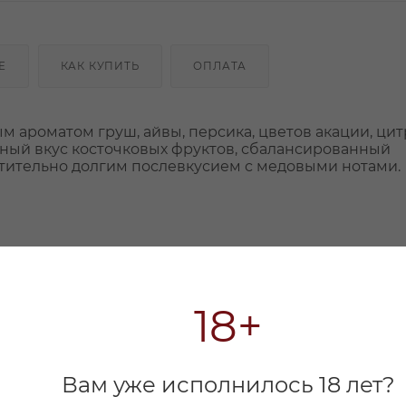
Е
КАК КУПИТЬ
ОПЛАТА
 ароматом груш, айвы, персика, цветов акации, ци
отный вкус косточковых фруктов, сбалансированный
тительно долгим послевкусием с медовыми нотами.
18+
Вам уже исполнилось 18 лет?