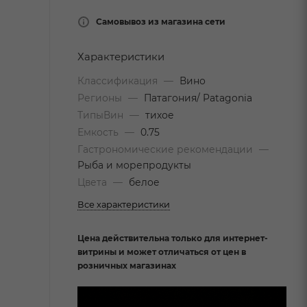
Самовывоз из магазина сети
Характеристики
Классификация
—
Вино
Регионы
—
Патагония/ Patagonia
ТипыВин
—
тихое
Емкость
—
0.75
Гастрономические рекомендации
—
Рыба и морепродукты
Цвета
—
белое
Все характеристики
Цена действительна только для интернет-
витрины и может отличаться от цен в
розничных магазинах