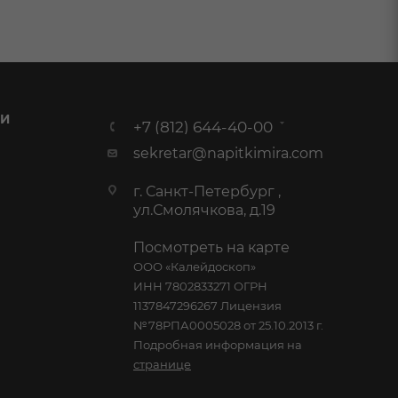
 И
+7 (812) 644-40-00
sekretar@napitkimira.com
г. Санкт-Петербург ,
ул.Смолячкова, д.19
Посмотреть на карте
ООО «Калейдоскоп»
ИНН 7802833271 ОГРН
1137847296267 Лицензия
№78РПА0005028 от 25.10.2013 г.
Подробная информация на
странице