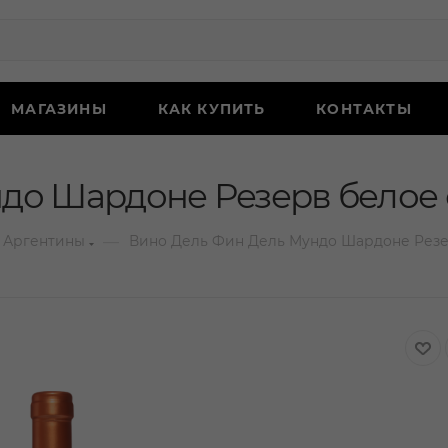
МАГАЗИНЫ
КАК КУПИТЬ
КОНТАКТЫ
до Шардоне Резерв белое с
—
 Аргентины
Вино Дель Фин Дель Мундо Шардоне Резер