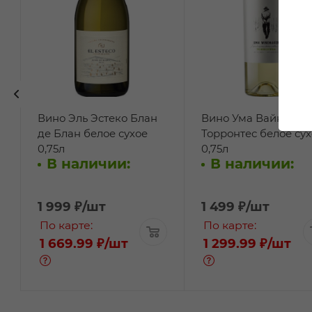
Вино Эль Эстеко Блан
Вино Ума Вайнмэке
де Блан белое сухое
Торронтес белое сух
0,75л
0,75л
В наличии:
В наличии:
1 999
₽
/шт
1 499
₽
/шт
По карте:
По карте:
1 669.99 ₽
/шт
1 299.99 ₽
/шт