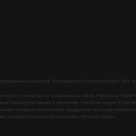
изированных напитков "Калейдоскоп Напитков Мира". Все п
х могут отличаться от указанных на сайте. Магазины «Нап
сходит непосредственно в магазинах «Напитки мира» в соот
онная продажа алкогольной продукции не осуществляется.
и товаров уточняйте в магазинах «Напитки мира».
Уважаем
 или по телефону