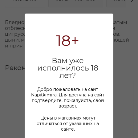
Бледно-лимонный цвет с легким зеленоватым
отблеском. Интенсивный аромат с тонами
цитрусовых и сладких тропических фруктов,
18+
дыни, манго. Сочное, яркое вино с освежающей
и приятной кислотностью.
Вам уже
Рекомендуем
исполнилось 18
лет?
Добро пожаловать на сайт
Napitkimira. Для доступа на сайт
подтвердите, пожалуйста, свой
возраст.
Цены в магазинах могут
отличаться от указанных на
сайте.