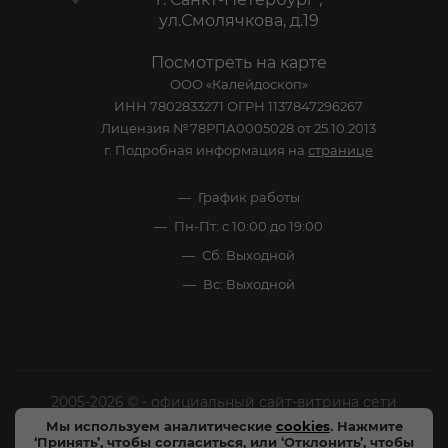
ул.Смолячкова, д.19
Посмотреть на карте
ООО «Калейдоскоп»
ИНН 7802833271 ОГРН 1137847296267
Лицензия №78РПА0005028 от 25.10.2013
г. Подробная информация на
странице
График работы
Пн-Пт: с 10:00 до 19:00
Сб: Выходной
Вс: Выходной
2005-2026 © - официальный сайт-витрина сети
специализированных напитков "Калейдоскоп Напитков
Мы используем аналитические
cookies
. Нажмите
‘Принять’, чтобы согласиться, или ‘Отклонить’, чтобы
Мира". Все права защищены.