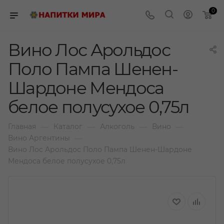
0
Вино Лос Арольдос
Поло Пампа Шенен-
Шардоне Мендоса
белое полусухое 0,75л
—
—
—
—
Главная
Каталог
Алкоголь
Вино
—
Вино Аргентины
Вино Лос Арольдос Поло Пампа Шенен-Шардоне
Мендоса белое полусухое 0,75л