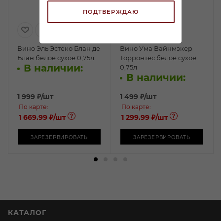
ПОДТВЕРЖДАЮ
Вино Эль Эстеко Блан де
Вино Ума Вайнмэкер
Блан белое сухое 0,75л
Торронтес белое сухое
В наличии:
0,75л
В наличии:
1 999
₽
/шт
1 499
₽
/шт
По карте:
По карте:
1 669.99 ₽
/шт
1 299.99 ₽
/шт
ЗАРЕЗЕРВИРОВАТЬ
ЗАРЕЗЕРВИРОВАТЬ
КАТАЛОГ