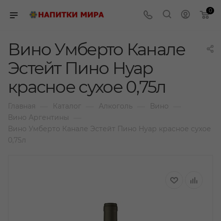
0
Вино Умберто Канале
Эстейт Пино Нуар
красное сухое 0,75л
—
—
—
—
Главная
Каталог
Алкоголь
Вино
—
Вино Аргентины
Вино Умберто Канале Эстейт Пино Нуар красное сухое
0,75л