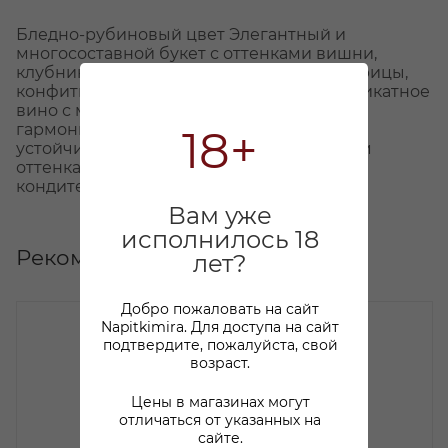
Бледно-рубиновый цвет Элегантный и
многосоставной букет с оттенками вишни,
клубники, корицы, мускатного ореха, лакрицы,
конфитюра из малины. Среднетелое, деликатное
вино с мягкими и округлыми танинами,
гармоничной ягодной кислотностью и
18+
устойчивым послевкусием, наполненным
оттенками спелой клубники, малины и
кондитерских пряностей.
Вам уже
исполнилось 18
Рекомендуем
лет?
Добро пожаловать на сайт
Napitkimira. Для доступа на сайт
подтвердите, пожалуйста, свой
возраст.
Цены в магазинах могут
отличаться от указанных на
сайте.