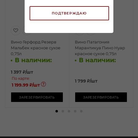
ПОДТВЕРЖДАЮ
Вино Герфорд Резерв
Вино Патагония
Мальбек красное сухое
Марантикуа Пино Нуар
0,75л
красное сухое 0,75л
В наличии:
В наличии:
1 397
₽
/шт
По карте:
1 799
₽
/шт
1 199.99 ₽
/шт
ЗАРЕЗЕРВИРОВАТЬ
ЗАРЕЗЕРВИРОВАТЬ