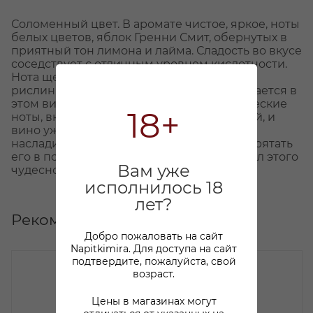
Соломенный цвет. В аромате чистое, яркое, ноты
белых цветов, яблок Гренни Смит, обернутых в
приятный тон лимона и лайма. Сладость во вкусе
соседствует с отличным уровнем кислотности.
Нота щербета типична для выдержанных
рислингов из МакЛарен и прекрасно узнается в
этом вине. Никакого намека на металлические
18+
ноты, вкус приятный и сбалансированный, и
вино уже готовое. Однако, вы можете
насладиться им здесь и сейчас или же спрятать
его в погреб, чтобы узнать весь потенциал этого
Вам уже
чудесного рислинга.
исполнилось 18
лет?
Рекомендуем
Добро пожаловать на сайт
Napitkimira. Для доступа на сайт
подтвердите, пожалуйста, свой
возраст.
Цены в магазинах могут