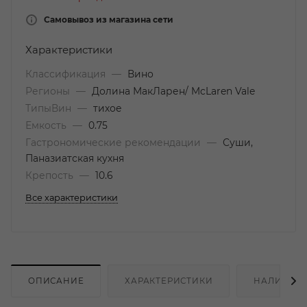
Самовывоз из магазина сети
Характеристики
Классификация
—
Вино
Регионы
—
Долина МакЛарен/ McLaren Vale
ТипыВин
—
тихое
Емкость
—
0.75
Гастрономические рекомендации
—
Суши,
Паназиатская кухня
Крепость
—
10.6
Все характеристики
ОПИСАНИЕ
ХАРАКТЕРИСТИКИ
НАЛИЧИЕ