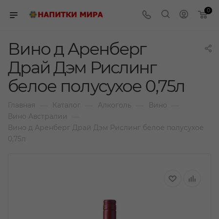
0
Вино д Аренберг
Драй Дэм Рислинг
белое полусухое 0,75л
—
—
—
—
Главная
Каталог
Алкоголь
Вино
—
Вино Австралии
Вино д Аренберг Драй Дэм Рислинг белое полусухое
0,75л