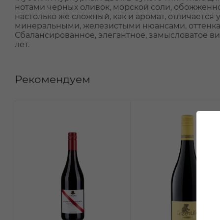
нотами черных оливок, морской соли, обожженно
настолько же сложный, как и аромат, отличаетс
минеральными, железистыми нюансами, оттенкам
Сбалансированное, элегантное, замысловатое ви
лет.
Рекомендуем