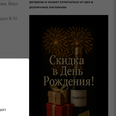
витрины и может отличаться от цен в
вы. Вкус
розничных магазинах
щих 8-10
сайт