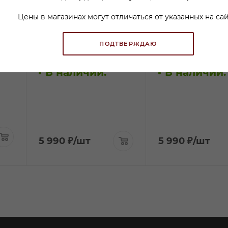
Цены в магазинах могут отличаться от указанных на сай
раз
Вино Ту Хендс
Вино Ту Хендс Се
ПОДТВЕРЖДАЮ
Эйнджелс Шеа красное
Бист красное сух
сухое 0,75л
0,75л
В наличии:
В наличии:
5 990
₽
/шт
5 990
₽
/шт