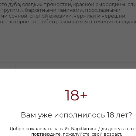
го дуба, сладких пряностей, красной смородины, сли
я упругими, бархатными танинами, прохладными
и сочной, спелой ежевики, черники и черешни.
но, которое способно развиваться в течение следую
18+
Вам уже исполнилось 18 лет?
Добро пожаловать на сайт Napitkimira. Для доступа на 
подтвердите, пожалуйста, свой возраст.