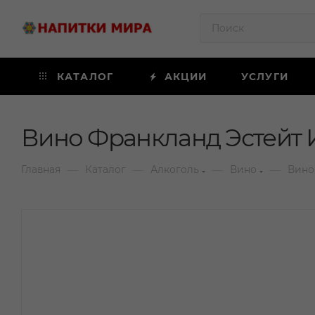
КАТАЛОГ
АКЦИИ
УСЛУГИ
Вино Франкланд Эстейт 
—
—
—
—
Главная
Каталог
Алкоголь
Вино
Вино