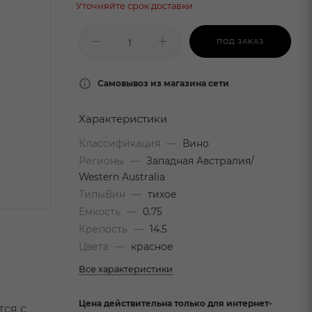
Уточняйте срок доставки
ПОД ЗАКАЗ
Самовывоз из магазина сети
Характеристики
Классификация
—
Вино
Регионы
—
Западная Австралия/
Western Australia
ТипыВин
—
тихое
Емкость
—
0.75
Крепость
—
14.5
Цвета
—
красное
Все характеристики
Цена действительна только для интернет-
тся с