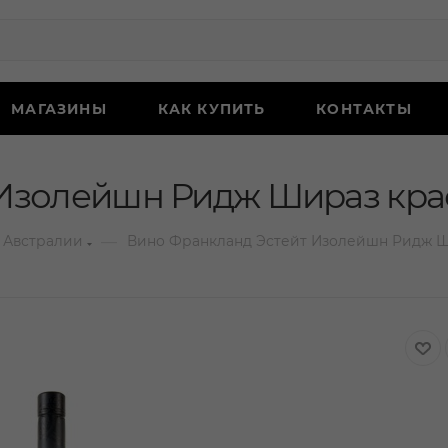
МАГАЗИНЫ
КАК КУПИТЬ
КОНТАКТЫ
Изолейшн Ридж Шираз крас
—
 Австралии
Вино Франкланд Эстейт Изолейшн Ридж Ши