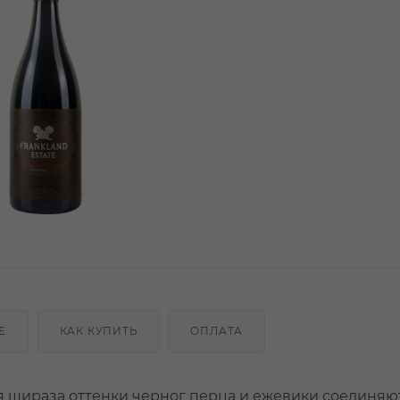
Е
КАК КУПИТЬ
ОПЛАТА
я шираза оттенки черног перца и ежевики соединяю