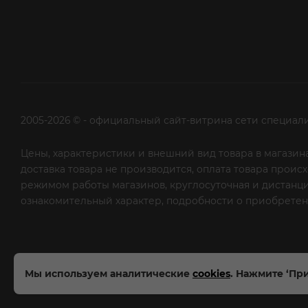
2005-2026 © - официальный сайт-витрина сети специал
Цены, характеристики и внешний вид товара в магазина
доставка товара не производится, оплата товара прои
режимом работы магазинов, круглосуточная и дистанци
ознакомительный характер, подробности о приобретени
рекламной рассылки - сообщите нам об этом на почту
Мы используем аналитические
cookies
. Нажмите ‘При