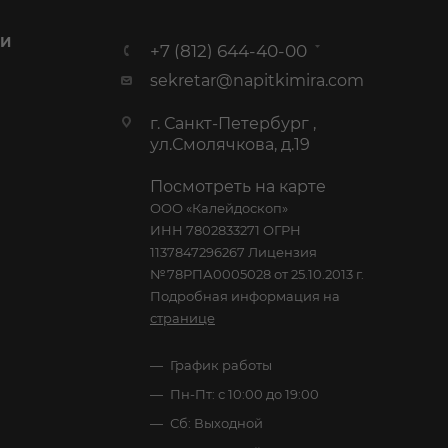
 И
+7 (812) 644-40-00
sekretar@napitkimira.com
г. Санкт-Петербург ,
ул.Смолячкова, д.19
Посмотреть на карте
ООО «Калейдоскоп»
ИНН 7802833271 ОГРН
1137847296267 Лицензия
№78РПА0005028 от 25.10.2013 г.
Подробная информация на
странице
График работы
Пн-Пт: с 10:00 до 19:00
Сб: Выходной