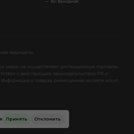
Вс: Выходной
рава защищены.
итки мира» не осуществляют дистанционную торговлю,
ветствии с действующим законодательством РФ и
 Информация о товарах, размещенная на сайте носит
ые клиенты! Если вы решили отказаться от нашей
ся
Принять
Отклонить