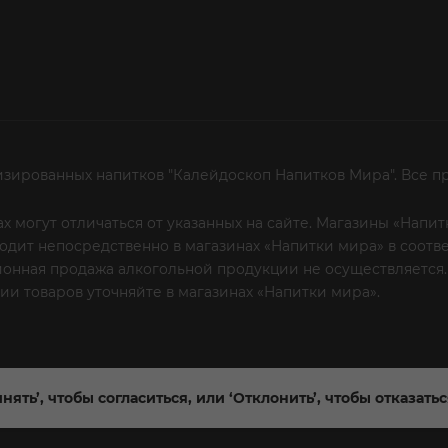
изированных напитков "Калейдоскоп Напитков Мира". Все п
х могут отличаться от указанных на сайте. Магазины «Нап
сходит непосредственно в магазинах «Напитки мира» в соот
онная продажа алкогольной продукции не осуществляется.
и товаров уточняйте в магазинах «Напитки мира».
Уважаем
 или по телефону
нять’, чтобы согласиться, или ‘Отклонить’, чтобы отказать