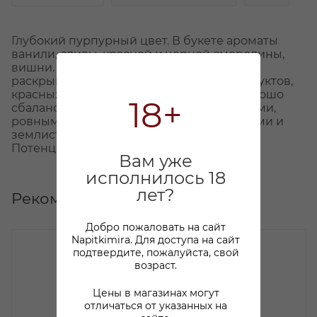
Глубокий пурпурный цвет. В букете ароматы
ванили, сливы, красной и черной смородины,
вишни. Свежее и яркое, вино во вкусе
раскрывается нотами сладких темных фруктов,
красных ягод, сливы, фиалки, пионов. Хорошо
18+
сбалансированное, элегантное, с плотными,
ровными танинами и пряными кофейными и
землистыми нюансами в послевкусии.
Потенциал хранения – 10 лет.
Вам уже
исполнилось 18
лет?
Рекомендуем
Добро пожаловать на сайт
Napitkimira. Для доступа на сайт
подтвердите, пожалуйста, свой
возраст.
Цены в магазинах могут
отличаться от указанных на