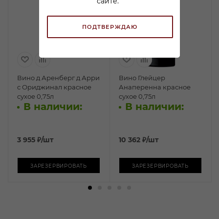
сайте.
ПОДТВЕРЖДАЮ
Вино д Аренберг д Арри
Вино Глейцер
с Ориджинал красное
Анаперенна красное
сухое 0,75л
сухое 0,75л
В наличии:
В наличии:
3 955
₽
/шт
10 362
₽
/шт
ЗАРЕЗЕРВИРОВАТЬ
ЗАРЕЗЕРВИРОВАТЬ