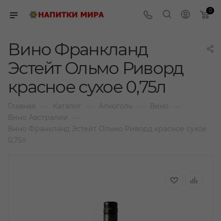
0
Вино Франкланд
Эстейт Ольмо Риворд
красное сухое 0,75л
—
—
—
—
Главная
Каталог
Алкоголь
Вино
—
Вино Австралии
Вино Франкланд Эстейт Ольмо Риворд красное сухое
0,75л