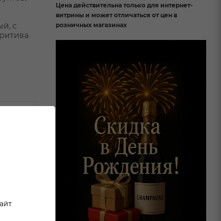
Цена действительна только для интернет-
витрины и может отличаться от цен в
й, с
розничных магазинах
еритива
сайт