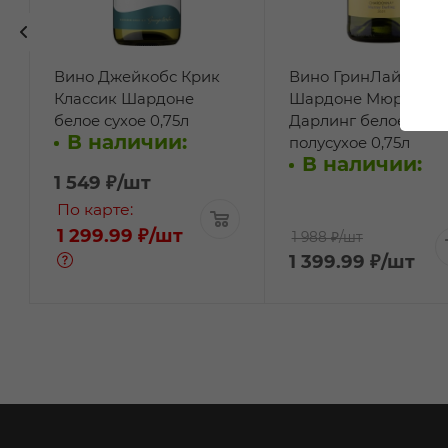
Вино Джейкобс Крик
Вино ГринЛайф
Классик Шардоне
Шардоне Мюррей
белое сухое 0,75л
Дарлинг белое
В наличии:
полусухое 0,75л
В наличии:
1 549
₽
/шт
По карте:
1 299.99 ₽
/шт
1 988 ₽
/шт
1 399.99
₽
/шт