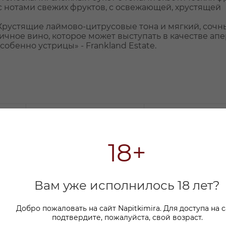
с нотами свежих фруктов, с освежающей, хрустящей
Хрустящие лаймово-цитрусовые тона и мягкий, сочны
ичное вино, которое может выступать в качестве ап
обенно устрицы» - Frankland Estate.
18+
Вам уже исполнилось 18 лет?
Добро пожаловать на сайт Napitkimira. Для доступа на 
подтвердите, пожалуйста, свой возраст.