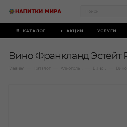
КАТАЛОГ
АКЦИИ
УСЛУГИ
Вино Франкланд Эстейт Р
—
—
—
—
Главная
Каталог
Алкоголь
Вино
Вино