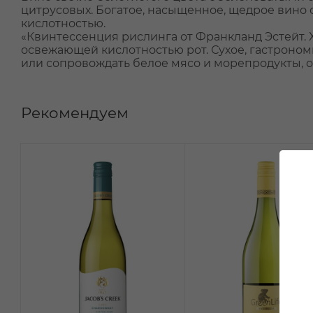
цитрусовых. Богатое, насыщенное, щедрое вино 
кислотностью.
«Квинтессенция рислинга от Франкланд Эстейт. 
освежающей кислотностью рот. Сухое, гастроном
или сопровождать белое мясо и морепродукты, ос
Рекомендуем