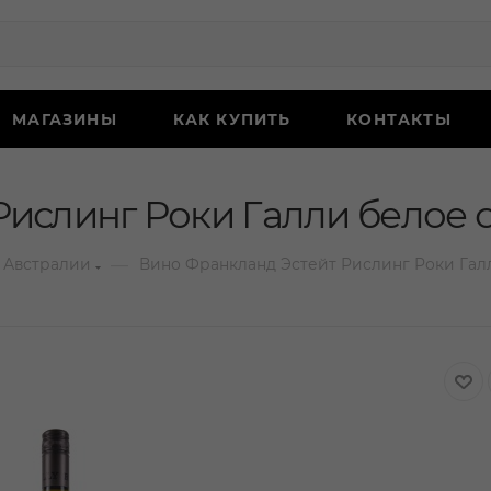
МАГАЗИНЫ
КАК КУПИТЬ
КОНТАКТЫ
ислинг Роки Галли белое с
—
 Австралии
Вино Франкланд Эстейт Рислинг Роки Галл