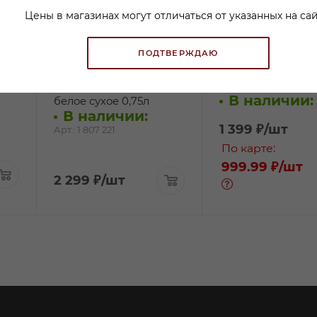
Цены в магазинах могут отличаться от указанных на сай
Вино Шардоне Кингс
Вино Ноузворси
ПОДТВЕРЖДАЮ
оф Прохибишэн Стелла
Шардоне белое
Белумант Риверина
полусухое 0,75л
В наличии:
белое сухое 0,75л
В наличии:
1 399
₽
/шт
Арт.: 1 807 221
По карте:
999.99 ₽
/шт
2 299
₽
/шт