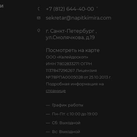
 И
+7 (812) 644-40-00
sekretar@napitkimira.com
г. Санкт-Петербург ,
ул.Смолячкова, д.19
Посмотреть на карте
ООО «Калейдоскоп»
ИНН 7802833271 ОГРН
1137847296267 Лицензия
№78РПА0005028 от 25.10.2013 г.
Подробная информация на
странице
График работы
Пн-Пт: с 10:00 до 19:00
Сб: Выходной
Вс: Выходной