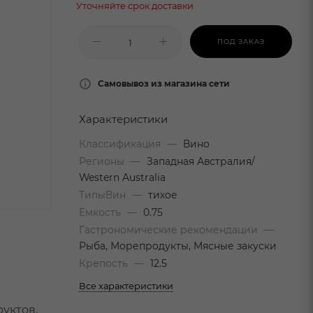
Уточняйте срок доставки
ПОД ЗАКАЗ
Самовывоз из магазина сети
Характеристики
Классификация
—
Вино
Регионы
—
Западная Австралия/
Western Australia
ТипыВин
—
тихое
Емкость
—
0.75
Гастрономические рекомендации
—
Рыба, Морепродукты, Мясные закуски
Крепость
—
12.5
Все характеристики
уктов,