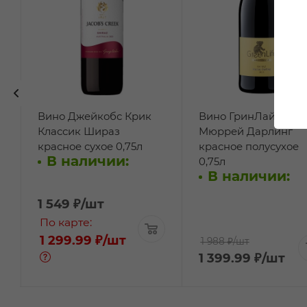
Вино Джейкобс Крик
Вино ГринЛайф Ши
Классик Шираз
Мюррей Дарлинг
красное сухое 0,75л
красное полусухое
В наличии:
0,75л
В наличии:
1 549
₽
/шт
По карте:
1 299.99 ₽
/шт
1 988 ₽
/шт
1 399.99
₽
/шт