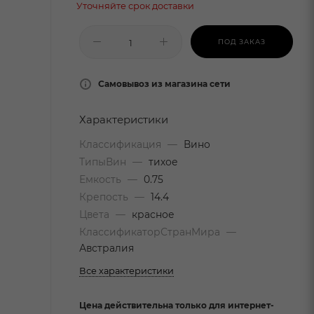
Уточняйте срок доставки
ПОД ЗАКАЗ
Самовывоз из магазина сети
Характеристики
Классификация
—
Вино
ТипыВин
—
тихое
Емкость
—
0.75
Крепость
—
14.4
Цвета
—
красное
КлассификаторСтранМира
—
Австралия
Все характеристики
Цена действительна только для интернет-