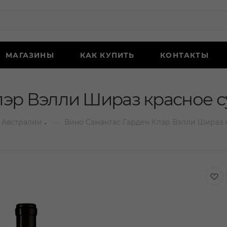
МАГАЗИНЫ
КАК КУПИТЬ
КОНТАКТЫ
эр Вэлли Шираз красное су
—
 Австралии
Вино Самантас Гарден Клэр Вэлли Шираз к