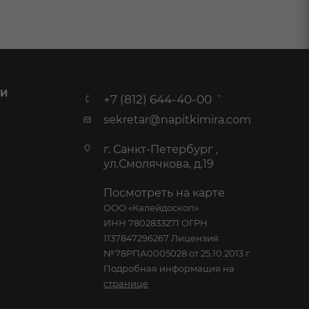
 И
+7 (812) 644-40-00
sekretar@napitkimira.com
г. Санкт-Петербург ,
ул.Смолячкова, д.19
Посмотреть на карте
ООО «Калейдоскоп»
ИНН 7802833271 ОГРН
1137847296267 Лицензия
№78РПА0005028 от 25.10.2013 г.
Подробная информация на
странице