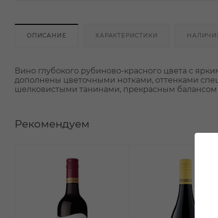
ОПИСАНИЕ
ХАРАКТЕРИСТИКИ
НАЛИЧИ
Вино глубокого рубиново-красного цвета с ярким
дополнены цветочными нотками, оттенками специ
шелковистыми танинами, прекрасным балансом
Рекомендуем