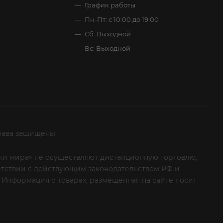
График работы
Пн-Пт: с 10:00 до 19:00
Сб: Выходной
Вс: Выходной
рава защищены.
итки мира» не осуществляют дистанционную торговлю,
ветствии с действующим законодательством РФ и
 Информация о товарах, размещенная на сайте носит
ые клиенты! Если вы решили отказаться от нашей