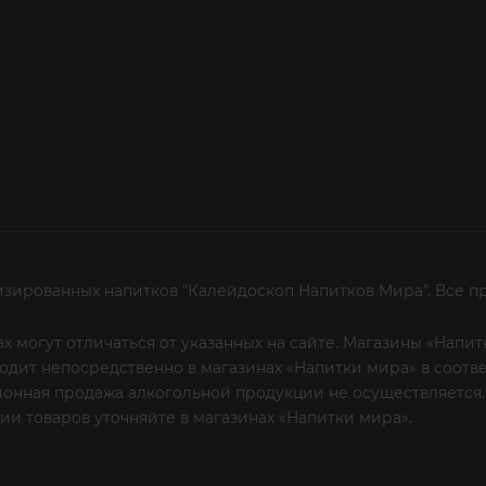
изированных напитков "Калейдоскоп Напитков Мира". Все п
х могут отличаться от указанных на сайте. Магазины «Нап
сходит непосредственно в магазинах «Напитки мира» в соот
онная продажа алкогольной продукции не осуществляется.
и товаров уточняйте в магазинах «Напитки мира».
Уважаем
 или по телефону