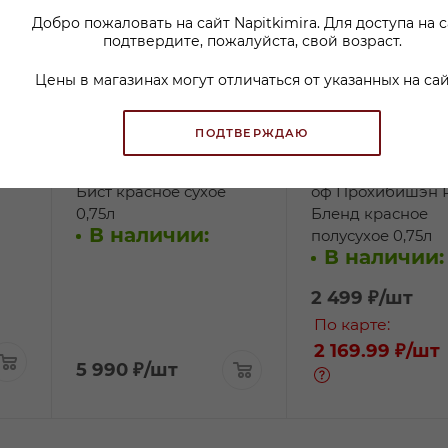
Добро пожаловать на сайт Napitkimira. Для доступа на 
подтвердите, пожалуйста, свой возраст.
Цены в магазинах могут отличаться от указанных на сай
ПОДТВЕРЖДАЮ
раз
Вино Ту Хендс Секси
Вино Аль Капоне
Бист красное сухое
оф Прохибишэн 
0,75л
Бленд красное
В наличии:
полусухое 0,75л
В наличии:
2 499
₽
/шт
По карте:
2 169.99 ₽
/шт
5 990
₽
/шт