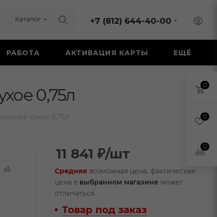
Каталог
+7 (812) 644-40-00
РАБОТА
АКТИВАЦИЯ КАРТЫ
ЕЩЁ
0
хое 0,75л
расное сухое 0,75л
0
0
11 841
₽
/шт
Средняя
возможная цена, фактическая
цена в
выбранном магазине
может
отличаться
Товар под заказ