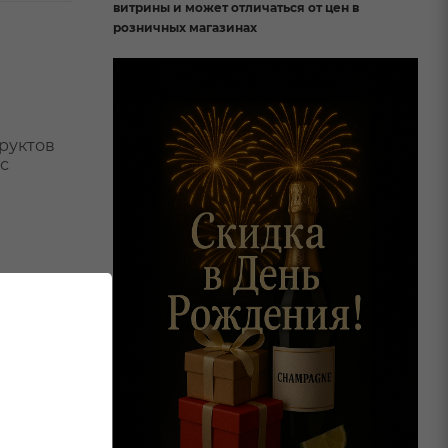
витрины и может отличаться от цен в
розничных магазинах
фруктов
с