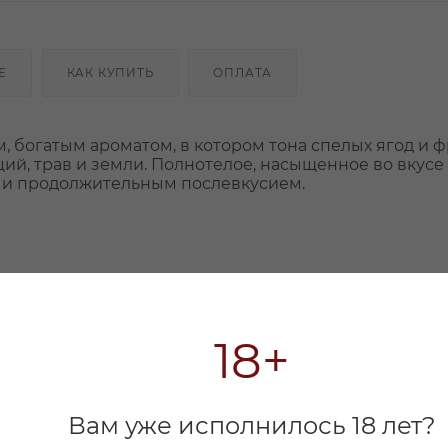
Е
КАК КУПИТЬ
ОПЛАТА
, богатым ароматом, в котором тона спелых ягод и 
й, трав и земли. Полнотелое, насыщенное во вкусе 
 и продолжительным послевкусием.
18+
Вам уже исполнилось 18 лет?