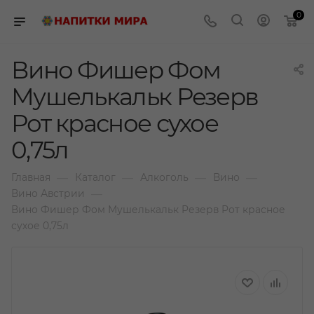
0
Вино Фишер Фом
Мушелькальк Резерв
Рот красное сухое
0,75л
—
—
—
—
Главная
Каталог
Алкоголь
Вино
—
Вино Австрии
Вино Фишер Фом Мушелькальк Резерв Рот красное
сухое 0,75л