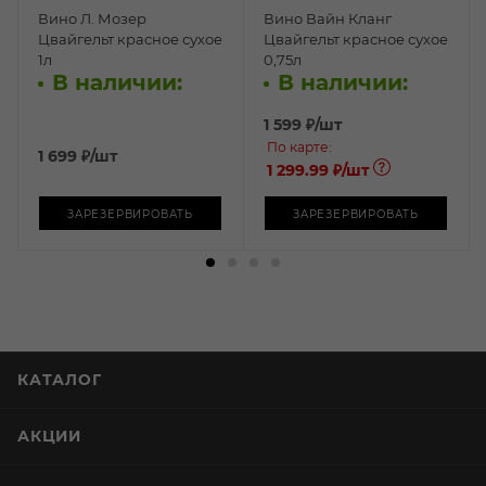
Вино Л. Мозер
Вино Вайн Кланг
Цвайгельт красное сухое
Цвайгельт красное сухое
1л
0,75л
В наличии:
В наличии:
1 599
₽
/шт
По карте:
1 699
₽
/шт
1 299.99 ₽
/шт
ЗАРЕЗЕРВИРОВАТЬ
ЗАРЕЗЕРВИРОВАТЬ
КАТАЛОГ
АКЦИИ