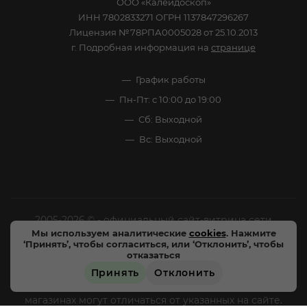
ООО «Калейдоскоп»
ИНН 7802833271 ОГРН 1137847296267
Лицензия №78РПА0005028 от 25.10.2013
г. Подробная информация на
странице
График работы
Пн-Пт: с 10:00 до 19:00
Сб: Выходной
Вс: Выходной
2005-2026 © - официальный сайт-витрина сети
Мы используем аналитические
cookies
. Нажмите
специализированных напитков "Калейдоскоп Напитков
‘Принять’, чтобы согласиться, или ‘Отклонить’, чтобы
Мира". Все права защищены.
отказаться
Принять
Отклонить
Цены, характеристики и внешний вид товара в
магазинах могут отличаться от указанных на сайте.