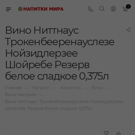
0
Вино Ниттнаус
Трокенбееренауслезе
Нойзидлерзее
Шойребе Резерв
белое сладкое 0,375л
—
—
—
—
Главная
Каталог
Алкоголь
Вино
—
Вино Австрии
Вино Ниттнаус Трокенбееренауслезе Нойзидлерзее
Шойребе Резерв белое сладкое 0,375л