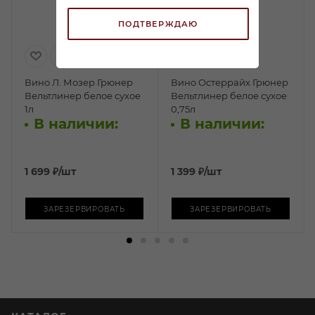
ПОДТВЕРЖДАЮ
Вино Л. Мозер Грюнер
Вино Остеррайх Грюнер
Вельтлинер белое сухое
Вельтлинер белое сухое
1л
0,75л
В наличии:
В наличии:
1 699
₽
/шт
1 399
₽
/шт
ЗАРЕЗЕРВИРОВАТЬ
ЗАРЕЗЕРВИРОВАТЬ