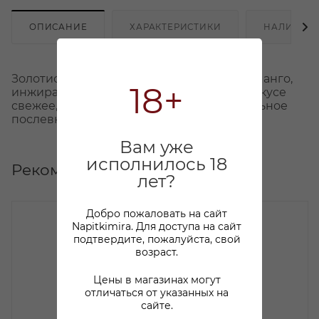
ОПИСАНИЕ
ХАРАКТЕРИСТИКИ
НАЛИЧИЕ
Золотистый цвет, в аромате ноты меда – манго,
18+
инжира, а также сушеных абрикосов, во вкусе
свежее, с хорошей кислотностью. Длительное
послевкусие.
Вам уже
исполнилось 18
Рекомендуем
лет?
Добро пожаловать на сайт
Napitkimira. Для доступа на сайт
подтвердите, пожалуйста, свой
возраст.
Цены в магазинах могут
отличаться от указанных на
сайте.