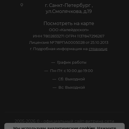
г. Санкт-Петербург ,
ул.Смолячкова, д.19
Посмотреть на карте
ООО «Калейдоскоп»
ИНН 7802833271 ОГРН 1137847296267
Лицензия №78РПА0005028 от 25.10.2013
г. Подробная информация на
странице
График работы
Пн-Пт: с 10:00 до 19:00
Сб: Выходной
Вс: Выходной
2005-2026 © - официальный сайт-витрина сети
специализированных напитков "Калейдоскоп Напитков
Мы используем аналитические
cookies
. Нажмите