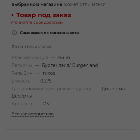
выбранном магазине
может отличаться
Товар под заказ
Уточняйте срок доставки
Самовывоз из магазина сети
Характеристики
Классификация
—
Вино
Регионы
—
Бургенлэнд/ Burgenland
ТипыВин
—
тихое
Емкость
—
0.375
Гастрономические рекомендации
—
Дижестив,
Десерты
Крепость
—
7.5
Все характеристики