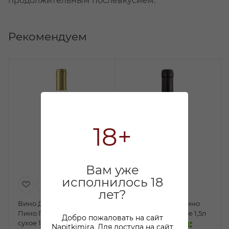
продолжительным послевкусием.
Рекомендуем
18+
Вам уже
исполнилось 18
лет?
Вино Дука Сардженто
Вино Патрицио Пино
Пино Гриджио белое
Гриджо белое сухое 1,5л
Добро пожаловать на сайт
В наличии:
сухое 1,5л
Napitkimira. Для доступа на сайт