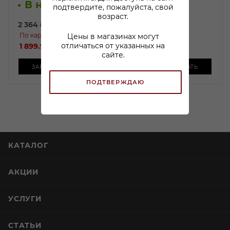
В наличии:
подтвердите, пожалуйста, свой
возраст.
2 364
₽
/шт
2 500
₽
/шт
По карте:
По карте:
Цены в магазинах могут
отличаться от указанных на
1 899.99 ₽
/шт
1 999.99 ₽
/шт
сайте.
ЗАРЕЗЕРВИРОВАТЬ
ЗАРЕЗЕРВИРОВАТЬ
ПОДТВЕРЖДАЮ
КАТАЛОГ
АКЦИИ
УСЛУГИ
СТАТЬИ