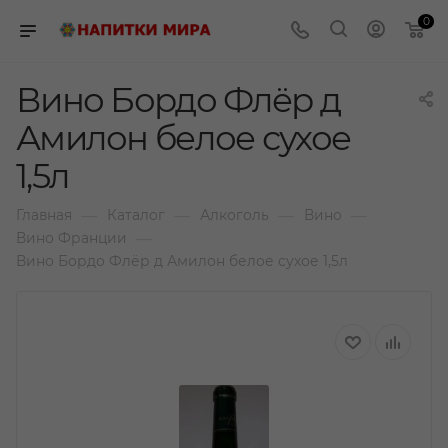
0
Вино Бордо Флёр д
Амилон белое сухое
1,5л
—
—
—
—
Главная
Каталог
Алкоголь
Вино
—
Вино Франции
Вино Бордо Флёр д Амилон белое сухое 1,5л