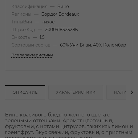
Классификация
—
Вино
Регионы
—
Бордо/ Bordeaux
ТипыВин
—
тихое
ШтрихКод
—
2000918325286
Емкость
—
1.5
Сортовый состав
—
60% Уни Блан, 40% Коломбар
Все характеристики
ОПИСАНИЕ
ХАРАКТЕРИСТИКИ
НАЛИЧИЕ
Вино красивого бледно-желтого цвета с
зелеными оттенками. Аромат цветочный,
фруктовый, с нотами цитрусов, таких как лимон и
грейпфрут. Вкус свежий, фруктовый, с приятным