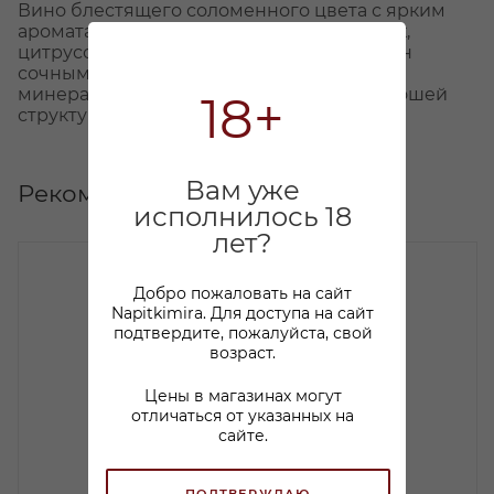
Вино блестящего соломенного цвета с ярким
ароматами персика и других косточковых,
цитрусовых и пряных трав. Вкус наполнен
сочными тропическими фруктам, вино
минеральное и сбалансированное, с хорошей
18+
структурой и долгим послевкусием.
Вам уже
Рекомендуем
исполнилось 18
лет?
Добро пожаловать на сайт
Napitkimira. Для доступа на сайт
подтвердите, пожалуйста, свой
возраст.
Цены в магазинах могут
отличаться от указанных на
сайте.
ПОДТВЕРЖДАЮ