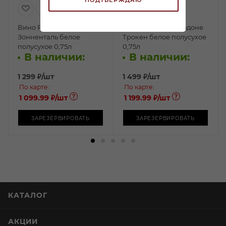
Вино Рислинг Пфальц
Вино Майбах Шардоне
Зонненталь белое
Трокен белое полусухое
полусухое 0,75л
0,75л
В наличии:
В наличии:
1 299
₽
/шт
1 499
₽
/шт
По карте:
По карте:
1 099.99 ₽
/шт
1 199.99 ₽
/шт
ЗАРЕЗЕРВИРОВАТЬ
ЗАРЕЗЕРВИРОВАТЬ
КАТАЛОГ
АКЦИИ