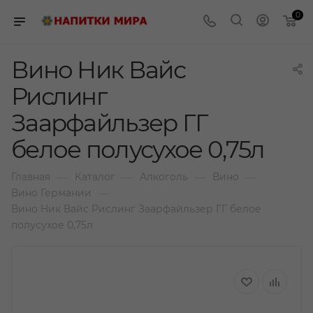
0
Вино Ник Вайс
Рислинг
Заарфайльзер ГГ
белое полусухое 0,75л
—
—
—
—
Главная
Каталог
Алкоголь
Вино
—
Вино Германии
Вино Ник Вайс Рислинг Заарфайльзер ГГ белое
полусухое 0,75л