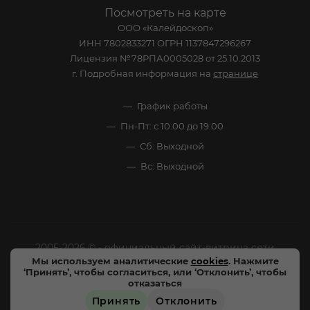
Посмотреть на карте
ООО «Калейдоскоп»
ИНН 7802833271 ОГРН 1137847296267
Лицензия №78РПА0005028 от 25.10.2013
г. Подробная информация на
странице
График работы
Пн-Пт: с 10:00 до 19:00
Сб: Выходной
Вс: Выходной
2005-2026 © - официальный сайт-витрина сети
Мы используем аналитические
cookies
. Нажмите
специализированных напитков "Калейдоскоп Напитков
‘Принять’, чтобы согласиться, или ‘Отклонить’, чтобы
Мира". Все права защищены.
отказаться
Принять
Отклонить