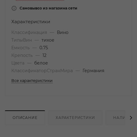
Самовывоз из магазина сети
Характеристики
Классификация
—
Вино
ТипыВин
—
тихое
Емкость
—
0.75
Крепость
—
12
Цвета
—
белое
КлассификаторСтранМира
—
Германия
Все характеристики
ОПИСАНИЕ
ХАРАКТЕРИСТИКИ
НАЛИЧИЕ