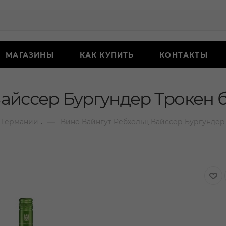
МАГАЗИНЫ
КАК КУПИТЬ
КОНТАКТЫ
айссер Бургундер Трокен б
—
 Германии
Вино Вайнгут Ребхольц Вайссер Бургундер 