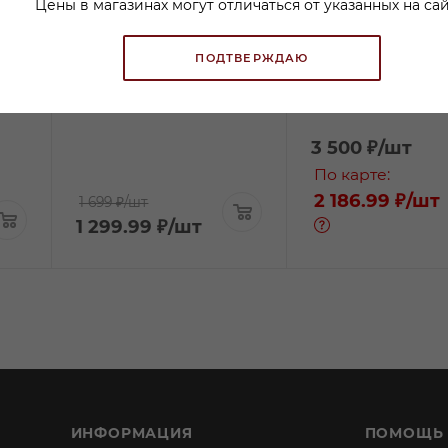
Цены в магазинах могут отличаться от указанных на сай
Вино Ханс Баер
Вино Фон Буль Б
ое
Рислинг белое
Драй Рислинг бе
ПОДТВЕРЖДАЮ
полусухое 0,75л
сухое 0,75л
В наличии:
В наличии:
3 500
₽
/шт
По карте:
2 186.99 ₽
/шт
1 699 ₽
/шт
1 299.99
₽
/шт
ИНФОРМАЦИЯ
ПОМОЩЬ