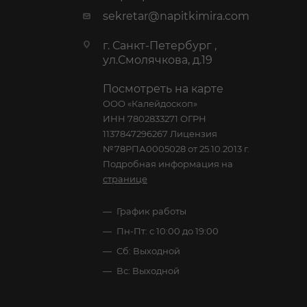
sekretar@napitkimira.com
г. Санкт-Петербург ,
ул.Смолячкова, д.19
Посмотреть на карте
ООО «Калейдоскоп»
ИНН 7802833271 ОГРН
1137847296267 Лицензия
№78РПА0005028 от 25.10.2013 г.
Подробная информация на
странице
График работы
Пн-Пт: с 10:00 до 19:00
Сб: Выходной
Вс: Выходной