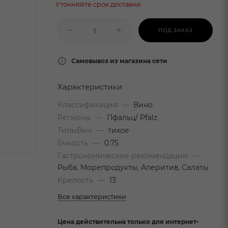
Уточняйте срок доставки
ПОД ЗАКАЗ
Самовывоз из магазина сети
Характеристики
Классификация
—
Вино
Регионы
—
Пфальц/ Pfalz
ТипыВин
—
тихое
Емкость
—
0.75
Гастрономические рекомендации
—
Рыба, Морепродукты, Аперитив, Салаты
Крепость
—
13
Все характеристики
Цена действительна только для интернет-