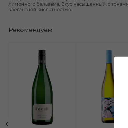
лимонного бальзама. Вкус насыщенный, с тонами
элегантной кислотностью.
Рекомендуем