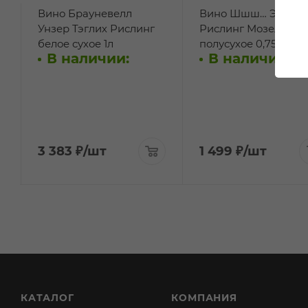
Вино Брауневелл
Вино Шшш… Это
Унзер Тэглих Рислинг
Рислинг Мозель бел
белое сухое 1л
полусухое 0,75л
В наличии:
В наличии:
3 383
₽
/шт
1 499
₽
/шт
КАТАЛОГ
КОМПАНИЯ