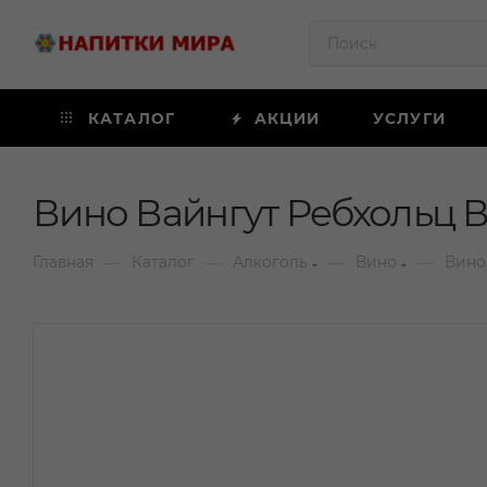
КАТАЛОГ
АКЦИИ
УСЛУГИ
Вино Вайнгут Ребхольц В
—
—
—
—
Главная
Каталог
Алкоголь
Вино
Вино