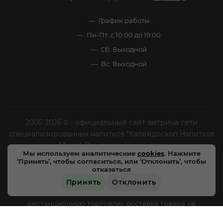
График работы
Пн-Пт: с 10:00 до 19:00
Сб: Выходной
Вс: Выходной
2005-2026 © - официальный сайт-витрина сети
специализированных напитков "Калейдоскоп Напитков
Мира". Все права защищены.
Мы используем аналитические
cookies
. Нажмите
‘Принять’, чтобы согласиться, или ‘Отклонить’, чтобы
Цены, характеристики и внешний вид товара в
отказаться
магазинах могут отличаться от указанных на сайте.
Принять
Отклонить
Магазины «Напитки мира» не осуществляют
ПОД ЗАКАЗ
дистанционную торговлю, доставка товара не
производится, оплата товара происходит