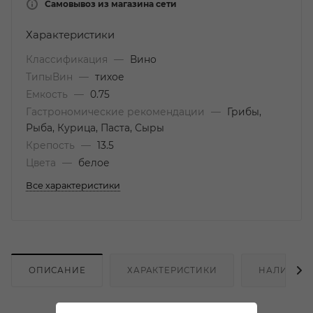
Самовывоз из магазина сети
Характеристики
Классификация
—
Вино
ТипыВин
—
тихое
Емкость
—
0.75
Гастрономические рекомендации
—
Грибы,
Рыба, Курица, Паста, Сыры
Крепость
—
13.5
Цвета
—
белое
Все характеристики
ОПИСАНИЕ
ХАРАКТЕРИСТИКИ
НАЛИЧИЕ