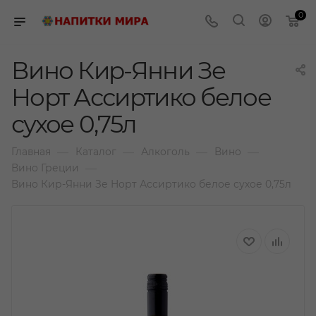
0
Вино Кир-Янни Зе
Норт Ассиртико белое
сухое 0,75л
—
—
—
—
Главная
Каталог
Алкоголь
Вино
—
Вино Греции
Вино Кир-Янни Зе Норт Ассиртико белое сухое 0,75л