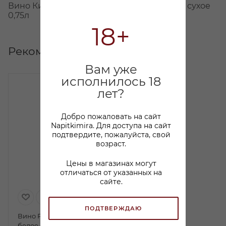
Вино Кир-Янни Зе Норт Ассиртико белое сухое
0,75л
18+
Рекомендуем
Вам уже
исполнилось 18
лет?
Добро пожаловать на сайт
Napitkimira. Для доступа на сайт
подтвердите, пожалуйста, свой
возраст.
Цены в магазинах могут
отличаться от указанных на
сайте.
ПОДТВЕРЖДАЮ
Вино Рецина Кавино
белое сухое 0,75л