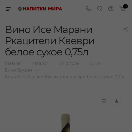
0
Вино Исе Марани
Ркацители Квеври
белое сухое 0,75л
—
—
—
—
Главная
Каталог
Алкоголь
Вино
—
Вино Грузии
Вино Исе Марани Ркацители Квеври белое сухое 0,75л