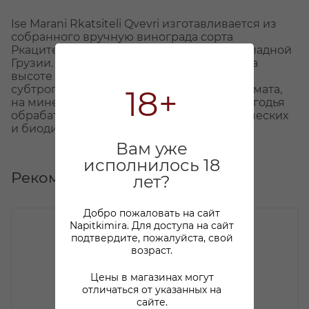
Ise Marani Rkatsiteli Qvevri изготавливается из
собранного вручную винограда сорта
Ркацители. Виноград выращивается в Западной
Грузии. Лозы здесь растут в предгорьях на
высоте 160 м, в условиях практически
субтропического влажного и теплого климата,
18+
на минеральных известняковых почвах. Угодья
обрабатываются с применением органических
и биодинамических практик.
Вам уже
исполнилось 18
Рекомендуем
лет?
Добро пожаловать на сайт
Napitkimira. Для доступа на сайт
подтвердите, пожалуйста, свой
возраст.
Цены в магазинах могут
отличаться от указанных на
сайте.