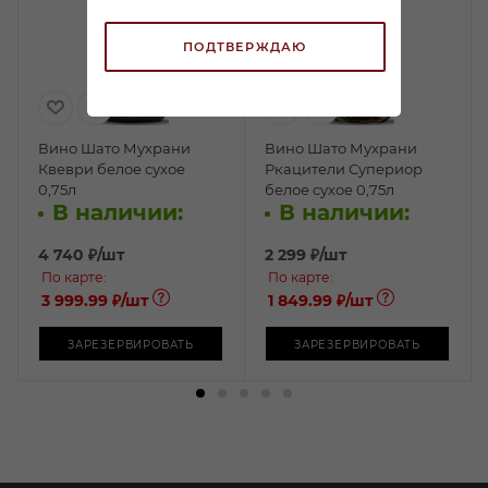
ПОДТВЕРЖДАЮ
Вино Шато Мухрани
Вино Шато Мухрани
Квеври белое сухое
Ркацители Супериор
0,75л
белое сухое 0,75л
В наличии:
В наличии:
4 740
₽
/шт
2 299
₽
/шт
По карте:
По карте:
3 999.99 ₽
/шт
1 849.99 ₽
/шт
ЗАРЕЗЕРВИРОВАТЬ
ЗАРЕЗЕРВИРОВАТЬ