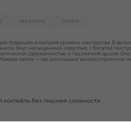
Е
КАК КУПИТЬ
ОПЛАТА
щее традицию и высший уровень мастерства. В аром
анили. Вкус насыщенный, округлый, с богатой тексту
ратической сдержанностью и грузинской душой. Оно
нт. Каждая капля — как роскошный аккорд старинной м
й коктейль без лишней сложности