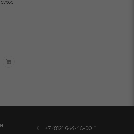
сухое
Киндзмараули Марани
Асканели кра
красное сухое 0,75л
сухое 0,75л
В наличии:
В наличи
Арт.: 33 714
1 168
₽
/шт
По карте:
969.99 ₽
/шт
1 299 ₽
/шт
999.99
₽
/шт
 И
+7 (812) 644-40-00