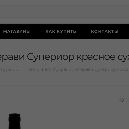
МАГАЗИНЫ
КАК КУПИТЬ
КОНТАКТЫ
рави Супериор красное сух
—
 Грузии
Вино Шато Мухрани Саперави Супериор красно