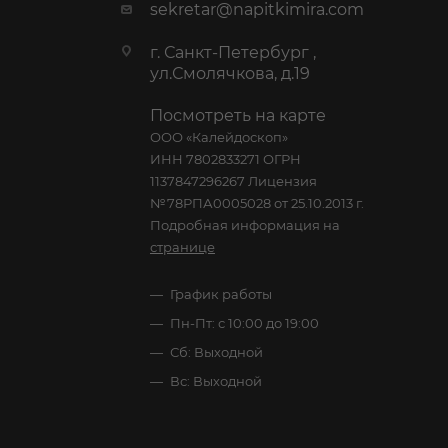
sekretar@napitkimira.com
г. Санкт-Петербург ,
ул.Смолячкова, д.19
Посмотреть на карте
ООО «Калейдоскоп»
ИНН 7802833271 ОГРН
1137847296267 Лицензия
№78РПА0005028 от 25.10.2013 г.
Подробная информация на
странице
График работы
Пн-Пт: с 10:00 до 19:00
Сб: Выходной
Вс: Выходной