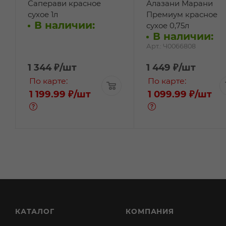
Саперави красное
Алазани Марани
сухое 1л
Премиум красное
В наличии:
сухое 0,75л
В наличии:
Арт.: Ч0066808
1 344
₽
/шт
1 449
₽
/шт
По карте:
По карте:
1 199.99 ₽
/шт
1 099.99 ₽
/шт
КАТАЛОГ
КОМПАНИЯ