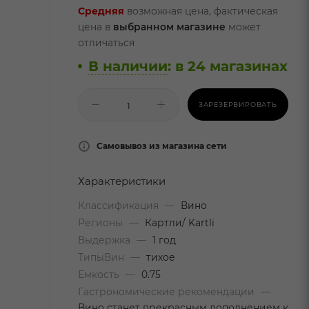
Средняя
возможная цена, фактическая
цена в
выбранном магазине
может
отличаться
В наличии
:
в 24 магазинах
ЗАРЕЗЕРВИРОВАТЬ
Самовывоз из магазина сети
Характеристики
Классификация
—
Вино
Регионы
—
Картли/ Kartli
Выдержка
—
1 год
ТипыВин
—
тихое
Емкость
—
0.75
Гастрономические рекомендации
—
Вино станет прекрасным дополнением к