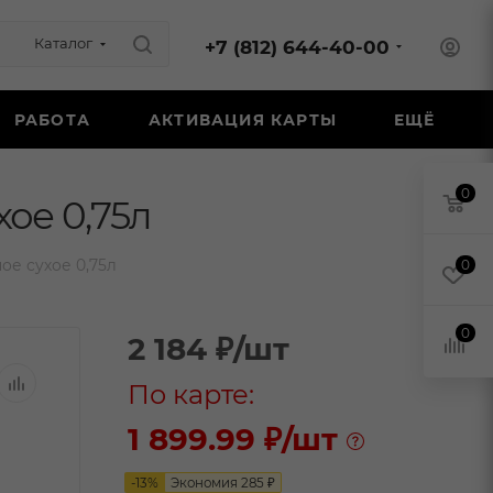
Каталог
+7 (812) 644-40-00
РАБОТА
АКТИВАЦИЯ КАРТЫ
ЕЩЁ
0
ое 0,75л
е сухое 0,75л
0
0
2 184
₽
/шт
По карте:
1 899.99 ₽
/шт
-
13
%
Экономия
285
₽