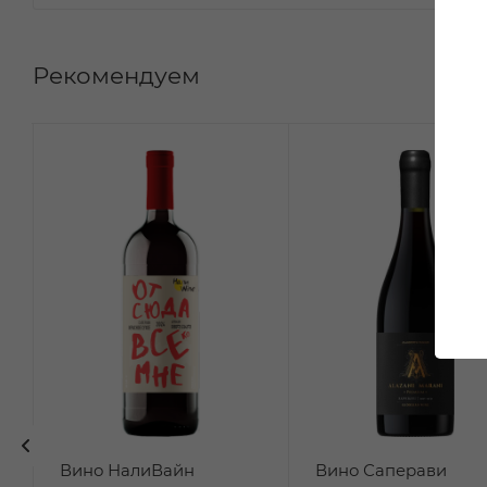
Рекомендуем
Вино НалиВайн
Вино Саперави