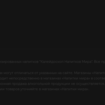
изированных напитков "Калейдоскоп Напитков Мира". Все п
х могут отличаться от указанных на сайте. Магазины «Нап
сходит непосредственно в магазинах «Напитки мира» в соот
онная продажа алкогольной продукции не осуществляется.
и товаров уточняйте в магазинах «Напитки мира».
Уважаем
 или по телефону