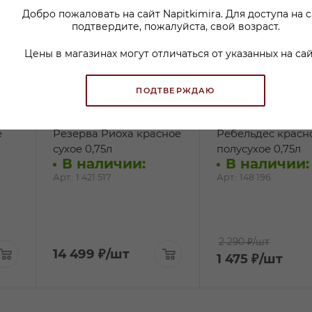
Добро пожаловать на сайт Napitkimira. Для доступа на 
подтвердите, пожалуйста, свой возраст.
Цены в магазинах могут отличаться от указанных на сай
ПОДТВЕРЖДАЮ
Вино Империал Гран
Вино Эль Пийо В
е
Резерва Риоха красное
Ребельдес красн
сухое 0,75л
полусухое 0,75л
В наличии:
В наличии:
Арт.: 1 421 517
Арт.: 148 196
2 290 ₽
/шт
14 499
₽
/шт
1 475
₽
/шт