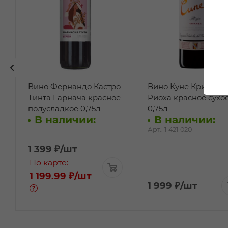
Вино Фернандо Кастро
Вино Куне Крианса
Тинта Гарнача красное
Риоха красное сухо
полусладкое 0,75л
0,75л
В наличии:
В наличии:
Арт.: 1 421 020
1 399
₽
/шт
По карте:
1 199.99 ₽
/шт
1 999
₽
/шт