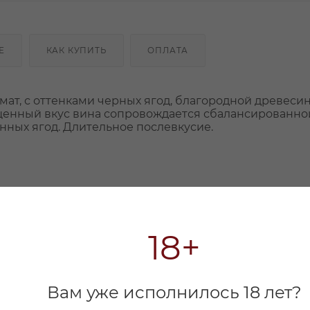
Е
КАК КУПИТЬ
ОПЛАТА
т, с оттенками черных ягод, благородной древесин
щенный вкус вина сопровождается сбалансированно
нных ягод. Длительное послевкусие.
18+
Вам уже исполнилось 18 лет?