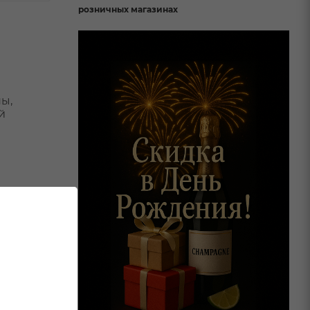
розничных магазинах
ы,
й