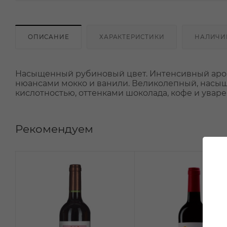
ОПИСАНИЕ
ХАРАКТЕРИСТИКИ
НАЛИЧИ
Насыщенный рубиновый цвет. Интенсивный арома
нюансами мокко и ванили. Великолепный, насы
кислотностью, оттенками шоколада, кофе и уваре
Рекомендуем