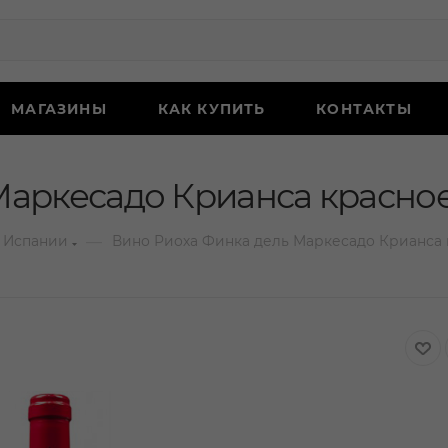
МАГАЗИНЫ
КАК КУПИТЬ
КОНТАКТЫ
аркесадо Крианса красное 
—
 Испании
Вино Риоха Финка дель Маркесадо Крианса к