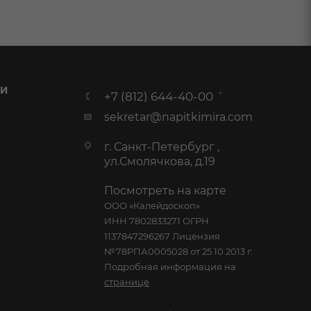
 И
+7 (812) 644-40-00
sekretar@napitkimira.com
г. Санкт-Петербург ,
ул.Смолячкова, д.19
Посмотреть на карте
ООО «Калейдоскоп»
ИНН 7802833271 ОГРН
1137847296267 Лицензия
№78РПА0005028 от 25.10.2013 г.
Подробная информация на
странице