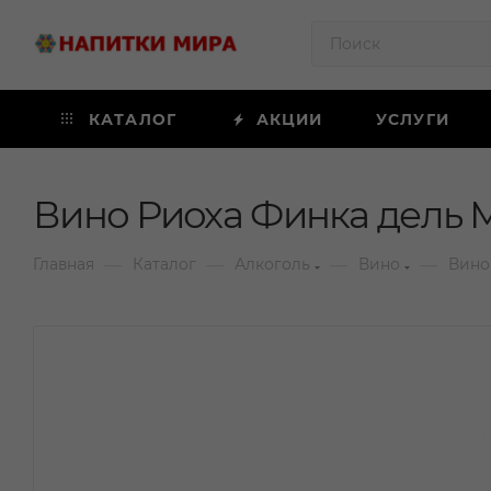
КАТАЛОГ
АКЦИИ
УСЛУГИ
Вино Риоха Финка дель М
—
—
—
—
Главная
Каталог
Алкоголь
Вино
Вино