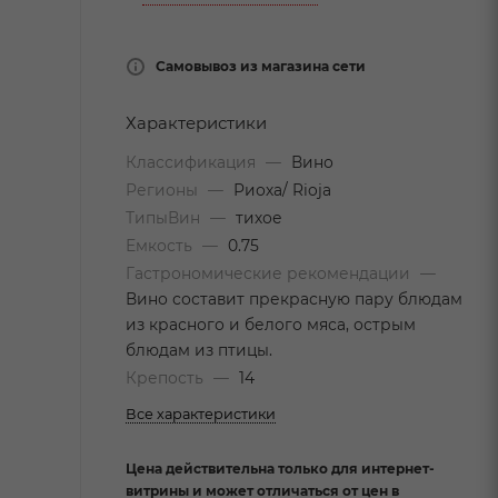
Самовывоз из магазина сети
Характеристики
Классификация
—
Вино
Регионы
—
Риоха/ Rioja
ТипыВин
—
тихое
Емкость
—
0.75
Гастрономические рекомендации
—
Вино составит прекрасную пару блюдам
из красного и белого мяса, острым
блюдам из птицы.
Крепость
—
14
Все характеристики
Цена действительна только для интернет-
витрины и может отличаться от цен в