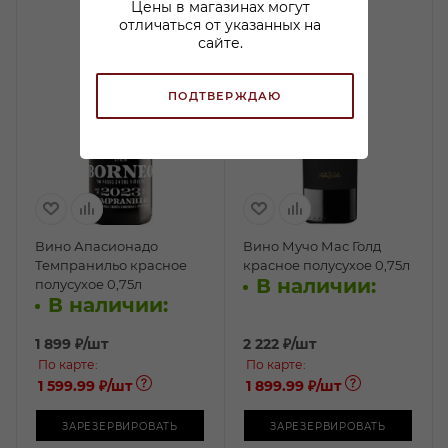
Цены в магазинах могут
отличаться от указанных на
сайте.
ПОДТВЕРЖДАЮ
Вино Апасионадо
Вино Мучо Мас Голд
Темпранильо красное
красное полусухое 0,75л
В наличии:
полусухое 0,75л
В наличии:
1 899
₽
/шт
2 222
₽
/шт
По карте:
По карте:
1 599.99 ₽
/шт
1 899.99 ₽
/шт
ЗАРЕЗЕРВИРОВАТЬ
ЗАРЕЗЕРВИРОВАТЬ