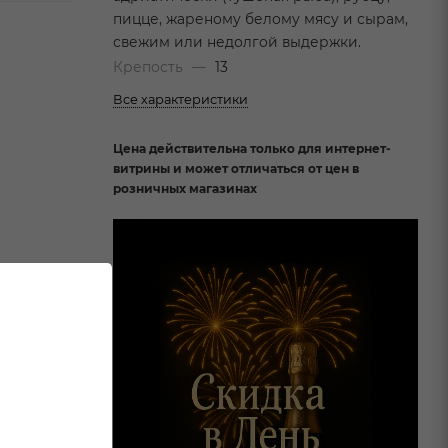
пицце, жареному белому мясу и сырам,
свежим или недолгой выдержки.
Крепость
—
13
Все характеристики
Цена действительна только для интернет-
витрины и может отличаться от цен в
розничных магазинах