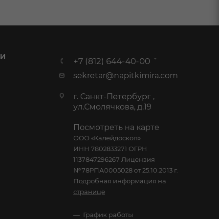
 И
+7 (812) 644-40-00
sekretar@napitkimira.com
г. Санкт-Петербург ,
ул.Смолячкова, д.19
Посмотреть на карте
ООО «Калейдоскоп»
ИНН 7802833271 ОГРН
1137847296267 Лицензия
№78РПА0005028 от 25.10.2013 г.
Подробная информация на
странице
График работы