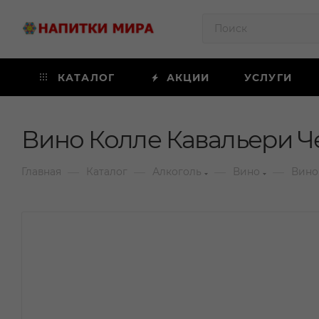
КАТАЛОГ
АКЦИИ
УСЛУГИ
Вино Колле Кавальери Че
—
—
—
—
Главная
Каталог
Алкоголь
Вино
Вино