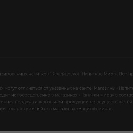
изированных напитков "Калейдоскоп Напитков Мира". Все п
х могут отличаться от указанных на сайте. Магазины «Нап
сходит непосредственно в магазинах «Напитки мира» в соот
онная продажа алкогольной продукции не осуществляется.
и товаров уточняйте в магазинах «Напитки мира».
Уважаем
 или по телефону