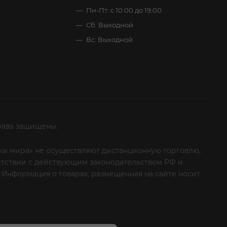
Пн-Пт: с 10:00 до 19:00
Сб: Выходной
Вс: Выходной
рава защищены.
итки мира» не осуществляют дистанционную торговлю,
ветствии с действующим законодательством РФ и
 Информация о товарах, размещенная на сайте носит
ые клиенты! Если вы решили отказаться от нашей