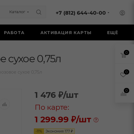
Каталог
+7 (812) 644-40-00
РАБОТА
АКТИВАЦИЯ КАРТЫ
ЕЩЁ
0
 сухое 0,75л
озовое сухое 0,75л
0
0
1 476
₽
/шт
По карте:
1 299.99 ₽
/шт
-
11
%
Экономия
177
₽