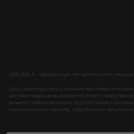
2005-2026 © - официальный сайт-витрина сети специал
Цены, характеристики и внешний вид товара в магазина
доставка товара не производится, оплата товара прои
режимом работы магазинов, круглосуточная и дистанци
ознакомительный характер, подробности о приобретени
рекламной рассылки - сообщите нам об этом на почту