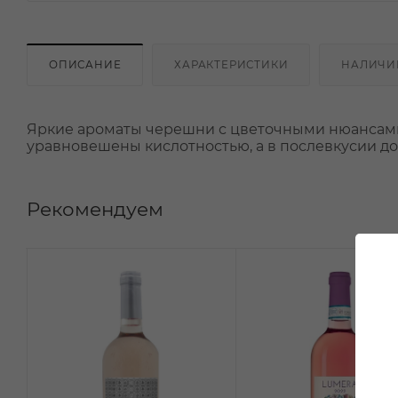
ОПИСАНИЕ
ХАРАКТЕРИСТИКИ
НАЛИЧИ
Яркие ароматы черешни с цветочными нюансами
уравновешены кислотностью, а в послевкусии д
Рекомендуем