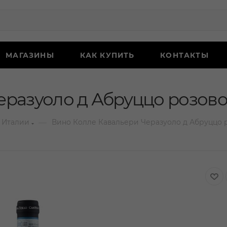
МАГАЗИНЫ
КАК КУПИТЬ
КОНТАКТЫ
разуоло д Абруццо розовое
—
 Италии
Вино Колле Кавальери Черазуоло д Абруццо р