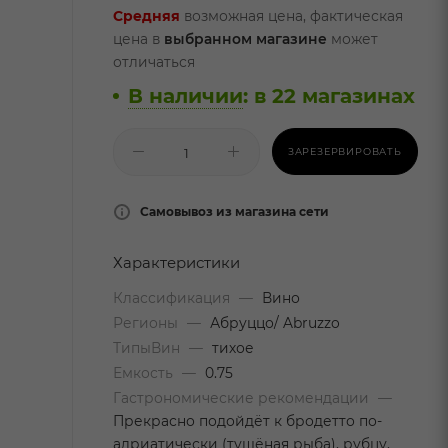
Средняя
возможная цена, фактическая
цена в
выбранном магазине
может
отличаться
В наличии
:
в 22 магазинах
ЗАРЕЗЕРВИРОВАТЬ
Самовывоз из магазина сети
Характеристики
Классификация
—
Вино
Регионы
—
Абруццо/ Abruzzo
ТипыВин
—
тихое
Емкость
—
0.75
Гастрономические рекомендации
—
Прекрасно подойдёт к бродетто по-
адриатически (тушёная рыба), рубцу,