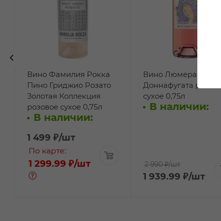
Вино Фамилия Рокка
Вино Люмера
Пино Гриджио Розато
Доннафугата розов
Золотая Коллекция
сухое 0,75л
В наличии:
розовое сухое 0,75л
В наличии:
1 499
₽
/шт
По карте:
1 299.99 ₽
/шт
2 990 ₽
/шт
1 939.99
₽
/шт