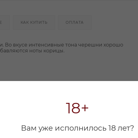
Е
КАК КУПИТЬ
ОПЛАТА
. Во вкусе интенсивные тона черешни хорошо
обавляются ноты корицы.
18+
Вам уже исполнилось 18 лет?