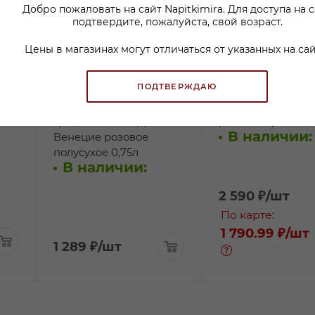
Добро пожаловать на сайт Napitkimira. Для доступа на 
подтвердите, пожалуйста, свой возраст.
Цены в магазинах могут отличаться от указанных на сай
ПОДТВЕРЖДАЮ
Вино Чело Пино
Вино Пфефферер
ое
Гриджио Блаш Делле
розовое сухое 0,7
В наличии:
Венецие розовое
полусухое 0,75л
В наличии:
2 590
₽
/шт
По карте:
1 790.99 ₽
/шт
1 289
₽
/шт