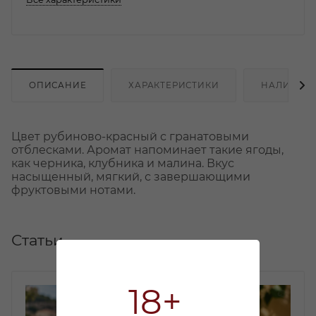
ОПИСАНИЕ
ХАРАКТЕРИСТИКИ
НАЛИЧИЕ
Цвет рубиново-красный с гранатовыми
отблесками. Аромат напоминает такие ягоды,
как черника, клубника и малина. Вкус
насыщенный, мягкий, с завершающими
фруктовыми нотами.
Статьи
18+