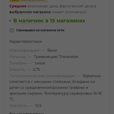
Средняя
возможная цена, фактическая цена в
выбранном магазине
может отличаться
В наличии
:
в 15 магазинах
Самовывоз из магазина сети
Характеристики
Классификация
—
Вино
Регионы
—
Тревенецие/ Trevenezie
ТипыВин
—
тихое
Емкость
—
0.75
Гастрономические рекомендации
—
Идеально
сочетается с мясными стейками, блюдами из
дичи со средиземноморскими травами и
зрелыми сырами. Температура сервировки 16-18
°C.
Крепость
—
12.5
Все характеристики