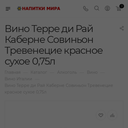
0
Вино Терре ди Рай
Каберне Совиньон
Тревенецие красное
сухое 0,75л
—
—
—
—
Главная
Каталог
Алкоголь
Вино
—
Вино Италии
Вино Терре ди Рай Каберне Совиньон Тревенецие
красное сухое 0,75л