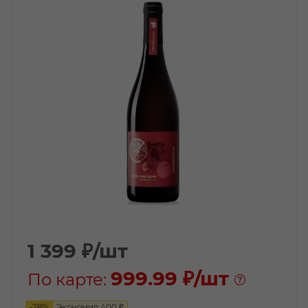
1 399
₽
/шт
999.99 ₽
/шт
По карте:
-
28
%
Экономия
400
₽