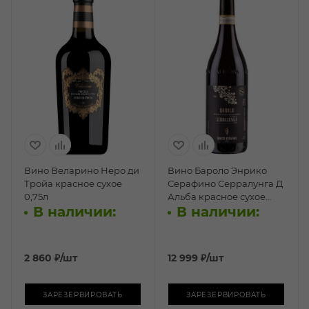
Вино Веларино Неро ди
Вино Бароло Энрико
Тройа красное сухое
Серафино Серралунга Д
0,75л
Альба красное сухое
В наличии:
В наличии:
0,75л
2 860
₽
/шт
12 999
₽
/шт
ЗАРЕЗЕРВИРОВАТЬ
ЗАРЕЗЕРВИРОВАТЬ