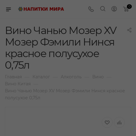
0
Вино Чанью Мозер XV
Мозер Фэмили Нинся
красное полусухое
0,75л
—
—
—
—
Главная
Каталог
Алкоголь
Вино
—
Вино Китая
Вино Чанью Мозер XV Мозер Фэмили Нинся красное
полусухое 0,75л