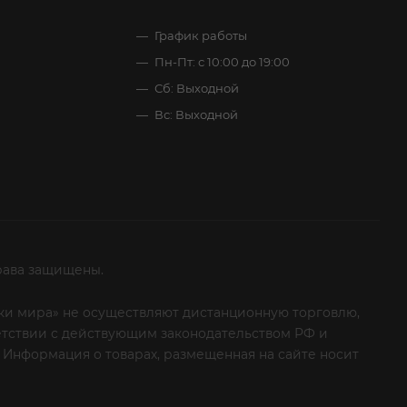
График работы
Пн-Пт: с 10:00 до 19:00
Сб: Выходной
Вс: Выходной
рава защищены.
итки мира» не осуществляют дистанционную торговлю,
ветствии с действующим законодательством РФ и
 Информация о товарах, размещенная на сайте носит
ые клиенты! Если вы решили отказаться от нашей