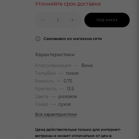
Уточняйте срок доставки
ПОД ЗАКАЗ
Самовывоз из магазина сети
Характеристики
Классификация
—
Вино
ТипыВин
—
тихое
Емкость
—
0.75
Крепость
—
13.5
Цвета
—
розовое
Сахар
—
сухое
Все характеристики
Цена действительна только для интернет-
витрины и может отличаться от цен в