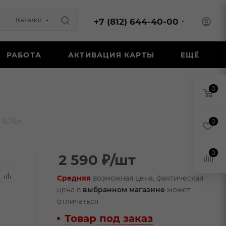
Каталог
+7 (812) 644-40-00
РАБОТА
АКТИВАЦИЯ КАРТЫ
ЕЩЁ
0
 0,75л
0
0
2 590
₽
/шт
Средняя
возможная цена, фактическая
цена в
выбранном магазине
может
отличаться
Товар под заказ