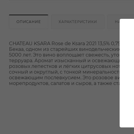
ОПИСАНИЕ
ХАРАКТЕРИСТИКИ
НАЛИЧИ
CHATEAU KSARA Rose de Ksara 2021 13,5% 0,75 л –
Бекаа, одном из старейших винодельческих реги
5000 лет. Это вино воплощает свежесть, утончён
терруара. Аромат изысканный и освежающий, рас
розовых лепестков и лёгких цитрусовых нот, со
сочный и округлый, с тонкой минеральностью и
освежающим послевкусием. Это розовое вино иде
морепродуктов, салатов и сыров, а также стане