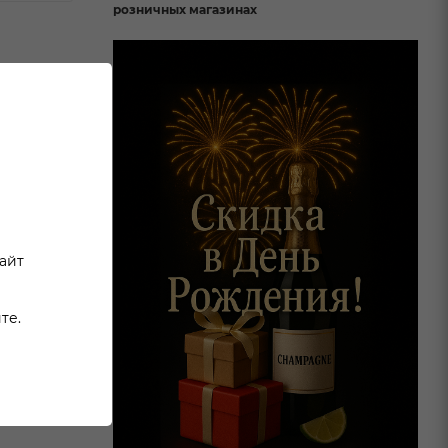
розничных магазинах
долины
 более
и,
ованный,
сайт
ва.
те.