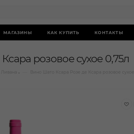
МАГАЗИНЫ
КАК КУПИТЬ
КОНТАКТЫ
Ксара розовое сухое 0,75л
—
 Ливана
Вино Шато Ксара Розе де Ксара розовое сухое