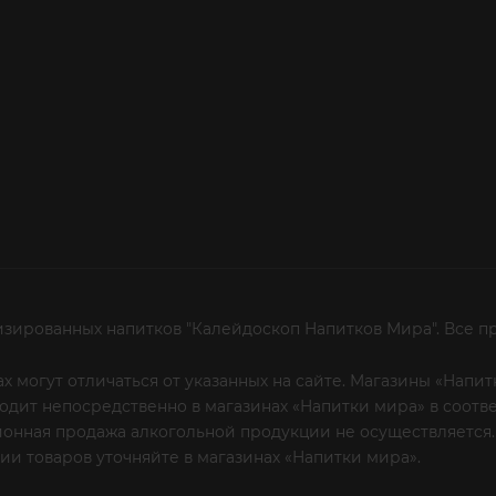
изированных напитков "Калейдоскоп Напитков Мира". Все п
х могут отличаться от указанных на сайте. Магазины «Нап
сходит непосредственно в магазинах «Напитки мира» в соот
онная продажа алкогольной продукции не осуществляется.
и товаров уточняйте в магазинах «Напитки мира».
Уважаем
 или по телефону