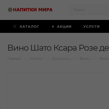
КАТАЛОГ
АКЦИИ
УСЛУГИ
Вино Шато Ксара Розе де 
—
—
—
—
Главная
Каталог
Алкоголь
Вино
Вино