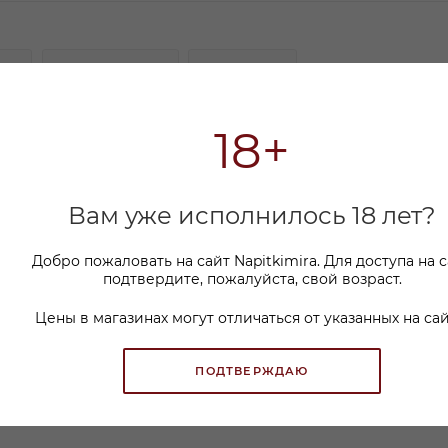
Е
КАК КУПИТЬ
ОПЛАТА
18+
 элегантное розовое сухое вино, созданное в сердце 
онов мира, где традиции производства насчитывают
ность и яркость вкуса, отражая уникальный характер
крывается оттенками красных ягод, спелой клубник
Вам уже исполнилось 18 лет?
здавая гармоничный и нежный букет. Вкус сбалансир
 приятной кислотностью, завершающийся долгим,
ально подойдёт для лёгких закусок, блюд из
Добро пожаловать на сайт Napitkimira. Для доступа на 
т прекрасным выбором для летнего ужина или аперити
подтвердите, пожалуйста, свой возраст.
Цены в магазинах могут отличаться от указанных на сай
ПОДТВЕРЖДАЮ