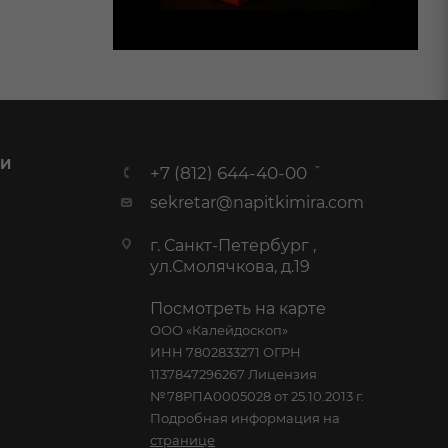
 И
+7 (812) 644-40-00
sekretar@napitkimira.com
г. Санкт-Петербург ,
ул.Смолячкова, д.19
Посмотреть на карте
ООО «Калейдоскоп»
ИНН 7802833271 ОГРН
1137847296267 Лицензия
№78РПА0005028 от 25.10.2013 г.
Подробная информация на
странице