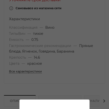
Самовывоз из магазина сети
Характеристики
Классификация
—
Вино
ТипыВин
—
тихое
Емкость
—
0.75
Гастрономические рекомендации
—
Пряные
блюда, Ягненок, Говядина, Баранина
Крепость
—
14.6
Цвета
—
красное
Все характеристики
ОПИСАНИЕ
ХАРАКТЕРИСТИКИ
НАЛИЧИЕ