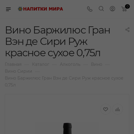
0
Вино Баржилюс Гран
Вэн де Сири Руж
красное сухое 0,75л
—
—
—
—
Главная
Каталог
Алкоголь
Вино
—
Вино Сирии
Вино Баржилюс Гран Вэн де Сири Руж красное сухое
0,75л