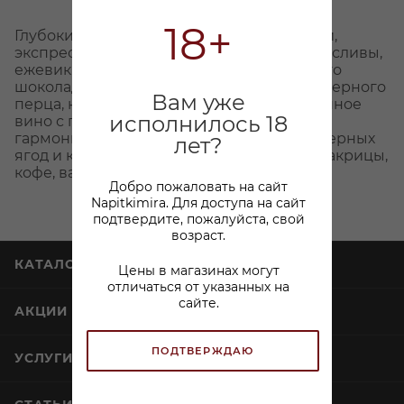
18+
Глубокий рубиновый цвет. Многогранный,
экспрессивный букет с нотами черешни, сливы,
ежевики, черных оливок, ментола, темного
шоколада, лакрицы, черной смородины, черного
Вам уже
перца, кожи, карри. Полнотелое, насыщенное
исполнилось 18
вино с плотной танинной структурой,
гармоничной кислотностью, оттенками черных
лет?
ягод и кондитерской гаммой шоколада, лакрицы,
кофе, ванили в послевкусии.
Добро пожаловать на сайт
Napitkimira. Для доступа на сайт
подтвердите, пожалуйста, свой
возраст.
КАТАЛОГ
Цены в магазинах могут
отличаться от указанных на
сайте.
АКЦИИ
ПОДТВЕРЖДАЮ
УСЛУГИ