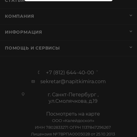
СТАТЬИ
КОМПАНИЯ
ИНФОРМАЦИЯ
ПОМОЩЬ И СЕРВИСЫ
+7 (812) 644-40-00
sekretar@napitkimira.com
г. Санкт-Петербург ,
ул.Смолячкова, д.19
Посмотреть на карте
ООО «Калейдоскоп»
ИНН 7802833271 ОГРН 1137847296267
Лицензия №78РПА0005028 от 25.10.2013