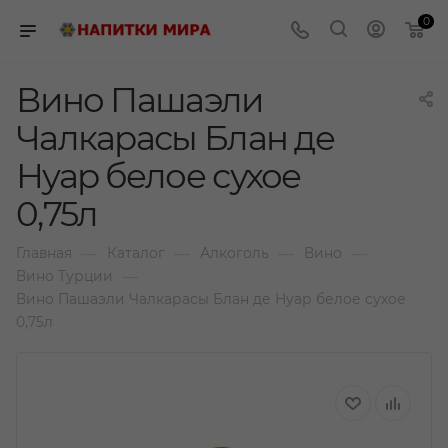
0
Вино Пашаэли
Чалкарасы Блан де
Нуар белое сухое
0,75л
—
—
—
—
Главная
Каталог
Алкоголь
Вино
—
Вино Турции
Вино Пашаэли Чалкарасы Блан де Нуар белое сухое
0,75л