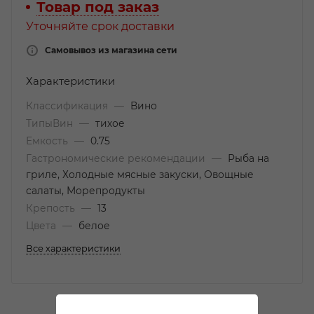
Товар под заказ
Уточняйте срок доставки
Самовывоз из магазина сети
Характеристики
Классификация
—
Вино
ТипыВин
—
тихое
Емкость
—
0.75
Гастрономические рекомендации
—
Рыба на
гриле, Холодные мясные закуски, Овощные
салаты, Морепродукты
Крепость
—
13
Цвета
—
белое
Все характеристики