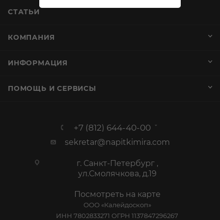
СТАТЬИ
КОМПАНИЯ
ИНФОРМАЦИЯ
ПОМОЩЬ И СЕРВИСЫ
+7 (812) 644-40-00
sekretar@napitkimira.com
г. Санкт-Петербург ,
ул.Смолячкова, д.19
Посмотреть на карте
ООО «Калейдоскоп»
ИНН 7802833271 ОГРН 1137847296267