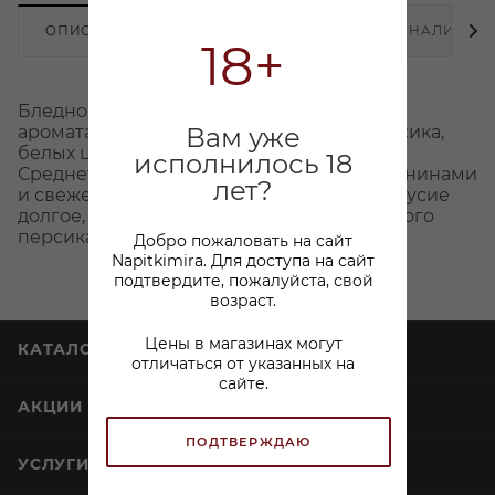
ОПИСАНИЕ
ХАРАКТЕРИСТИКИ
НАЛИЧИЕ
18+
Бледно-лососевый цвет. Букет составлен
ароматами вишни, клубники, белого персика,
Вам уже
белых цветов, розы, леденцов, мела.
исполнилось 18
Среднетелое, округлое вино с легкими танинами
лет?
и свежей ягодной кислотностью. Послевкусие
долгое, с нотами клубники и малины, белого
персика, нектарина, абрикоса, имбиря.
Добро пожаловать на сайт
Napitkimira. Для доступа на сайт
подтвердите, пожалуйста, свой
возраст.
Цены в магазинах могут
КАТАЛОГ
отличаться от указанных на
сайте.
АКЦИИ
ПОДТВЕРЖДАЮ
УСЛУГИ