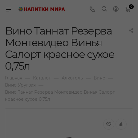
0
Вино Таннат Резерва
Монтевидео Винья
Салорт красное сухое
0,75л
—
—
—
—
Главная
Каталог
Алкоголь
Вино
—
Вино Уругвая
Вино Таннат Резерва Монтевидео Винья Салорт
красное сухое 0,75л