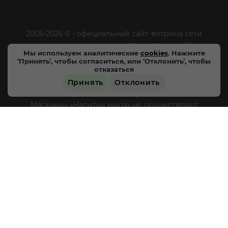
2005-2026 © - официальный сайт-витрина сети
специализированных напитков "Калейдоскоп Напитков
Мы используем аналитические
cookies
. Нажмите
Мира". Все права защищены.
‘Принять’, чтобы согласиться, или ‘Отклонить’, чтобы
отказаться
Цены, характеристики и внешний вид товара в
Принять
Отклонить
магазинах могут отличаться от указанных на сайте.
Магазины «Напитки мира» не осуществляют
дистанционную торговлю, доставка товара не
производится, оплата товара происходит
непосредственно в магазинах «Напитки мира» в
соответствии с действующим законодательством РФ и
режимом работы магазинов, круглосуточная и
дистанционная продажа алкогольной продукции не
осуществляется. Информация о товарах, размещенная
на сайте носит ознакомительный характер,
подробности о приобретении товаров уточняйте в
магазинах «Напитки мира».
Уважаемые клиенты! Если