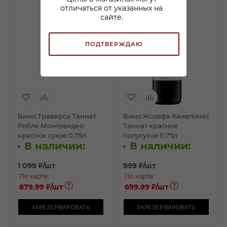
отличаться от указанных на
сайте.
ПОДТВЕРЖДАЮ
Вино Траверса Таннат
Вино Жозефа Канелонес
Робле Монтевидео
Таннат красное
красное сухое 0,75л
полусухое 0,75л
В наличии:
В наличии:
1 099
₽
/шт
999
₽
/шт
По карте:
По карте:
879.99 ₽
/шт
699.99 ₽
/шт
ЗАРЕЗЕРВИРОВАТЬ
ЗАРЕЗЕРВИРОВАТЬ